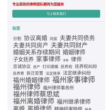
专业高效的律师团队期待为您服务
马上联系我们
标签
夫妻共同债务
协议离婚
分割
同居
夫妻共同财产
夫妻共同房产
婚姻关系存续期间
婚姻律师
家事律师
律师
子女抚养
家暴
忠诚协议
抚养权纠纷
打印遗嘱
抚养权
房产
法定继承纠纷
拆迁安置
抚养费
法定继承
福州家事律师
福州婚姻律师
福州律师
福州律师事务所
福州律师蔡思斌
福州离婚律师
福州继承律师
离婚律师
离婚
精神损害赔偿
继承