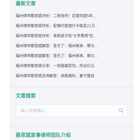
最新文章
福州律师蔡思斌评析：二审改判！恋爱同居5年为女友买车，分手后能要回吗？
福州律师蔡思斌评析：配偶代管银行卡取走21万，离婚后这笔钱还要得回来吗？
福州律师蔡思斌评析：承担孩子的“大学费用”包括高额留学费用吗？
福州律师蔡思斌解答：变天了：福州继承、赠与房产转让要收20%个税？福州国税官方回复来了！
福州律师蔡思斌解答：变天了：福州继承、赠与房产转让要收20%个税？福州国税官方回答来了！
福州律师蔡思斌分享：一场离婚官司，炸出亿元“糊涂账”：本想分割家产，结果“自爆”了家底
福州律师蔡思斌咨询解答：闹离婚时，妻子擅自带走孩子并阻止其上学，违法吗？该如何维权？
文章搜索
蔡思斌家事律师团队介绍