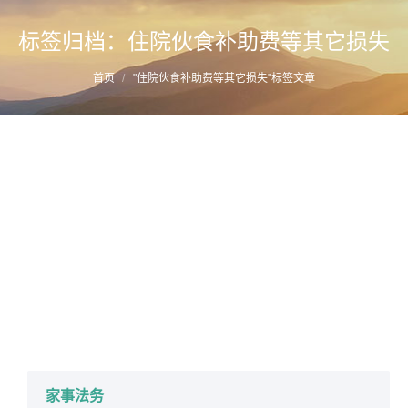
标签归档：
住院伙食补助费等其它损失
您的位置：
首页
"住院伙食补助费等其它损失"标签文章
福州家事律师推荐阅读-婚姻关系存续期间因
侵权所生之债的承担
详情
2019年7月11日
财产分割
作者：
蔡思斌律师
家事法务