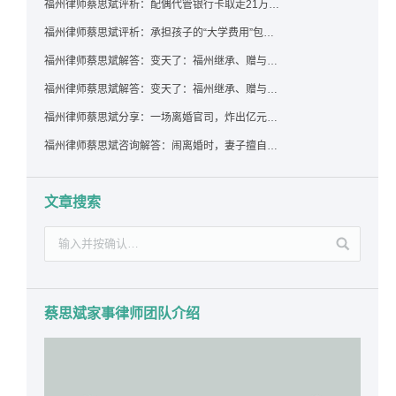
福州律师蔡思斌评析：配偶代管银行卡取走21万，离婚后这笔钱还要得回来吗？
福州律师蔡思斌评析：承担孩子的“大学费用”包括高额留学费用吗？
福州律师蔡思斌解答：变天了：福州继承、赠与房产转让要收20%个税？福州国税官方回复来了！
福州律师蔡思斌解答：变天了：福州继承、赠与房产转让要收20%个税？福州国税官方回答来了！
福州律师蔡思斌分享：一场离婚官司，炸出亿元“糊涂账”：本想分割家产，结果“自爆”了家底
福州律师蔡思斌咨询解答：闹离婚时，妻子擅自带走孩子并阻止其上学，违法吗？该如何维权？
文章搜索
蔡思斌家事律师团队介绍