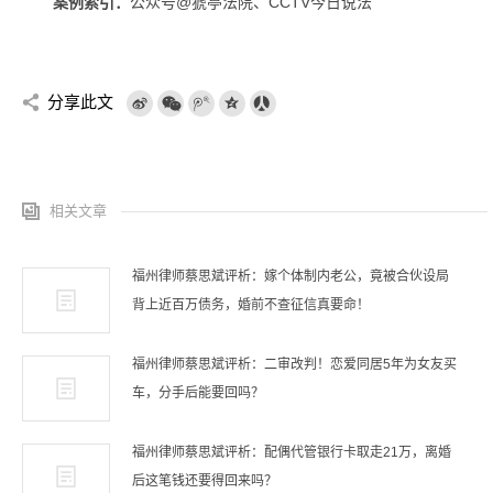
案例索引：
公众号@猇亭法院、CCTV今日说法
分享此文
相关文章
福州律师蔡思斌评析：嫁个体制内老公，竟被合伙设局
背上近百万债务，婚前不查征信真要命！
福州律师蔡思斌评析：二审改判！恋爱同居5年为女友买
车，分手后能要回吗？
福州律师蔡思斌评析：配偶代管银行卡取走21万，离婚
后这笔钱还要得回来吗？