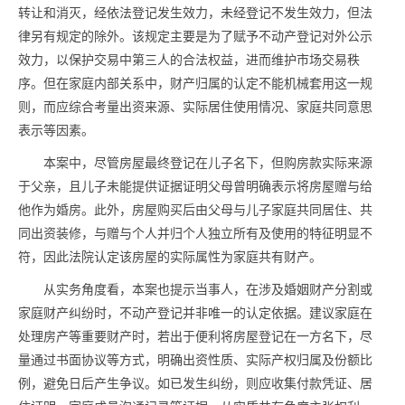
转让和消灭，经依法登记发生效力，未经登记不发生效力，但法
律另有规定的除外。该规定主要是为了赋予不动产登记对外公示
效力，以保护交易中第三人的合法权益，进而维护市场交易秩
序。但在家庭内部关系中，财产归属的认定不能机械套用这一规
则，而应综合考量出资来源、实际居住使用情况、家庭共同意思
表示等因素。
本案中，尽管房屋最终登记在儿子名下，但购房款实际来源
于父亲，且儿子未能提供证据证明父母曾明确表示将房屋赠与给
他作为婚房。此外，房屋购买后由父母与儿子家庭共同居住、共
同出资装修，与赠与个人并归个人独立所有及使用的特征明显不
符，因此法院认定该房屋的实际属性为家庭共有财产。
从实务角度看，本案也提示当事人，在涉及婚姻财产分割或
家庭财产纠纷时，不动产登记并非唯一的认定依据。建议家庭在
处理房产等重要财产时，若出于便利将房屋登记在一方名下，尽
量通过书面协议等方式，明确出资性质、实际产权归属及份额比
例，避免日后产生争议。如已发生纠纷，则应收集付款凭证、居