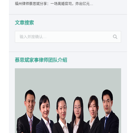
福州律师蔡思斌分享：一场离婚官司，炸出亿元“糊涂账”：本想分割家产，结果“自爆”了家底
文章搜索
蔡思斌家事律师团队介绍