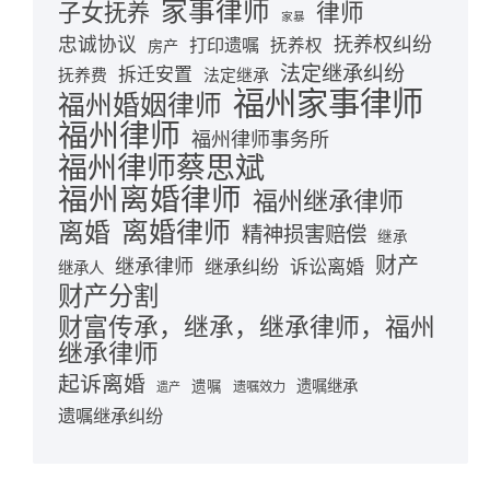
家事律师
律师
子女抚养
家暴
忠诚协议
抚养权纠纷
打印遗嘱
抚养权
房产
法定继承纠纷
拆迁安置
抚养费
法定继承
福州家事律师
福州婚姻律师
福州律师
福州律师事务所
福州律师蔡思斌
福州离婚律师
福州继承律师
离婚律师
离婚
精神损害赔偿
继承
财产
继承律师
继承纠纷
诉讼离婚
继承人
财产分割
财富传承，继承，继承律师，福州
继承律师
起诉离婚
遗嘱继承
遗嘱
遗嘱效力
遗产
遗嘱继承纠纷