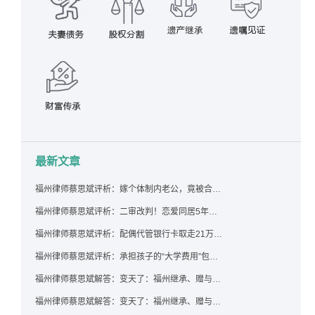
最新文章
福州律师蔡思斌评析：嫁个体制内老公，竟被合伙设局背上近百万债务，婚前不查征信真要命！
福州律师蔡思斌评析：二审改判！恋爱同居5年为女友买车，分手后能要回吗？
福州律师蔡思斌评析：配偶代管银行卡取走21万，离婚后这笔钱还要得回来吗？
福州律师蔡思斌评析：承担孩子的“大学费用”包括高额留学费用吗？
福州律师蔡思斌解答：变天了：福州继承、赠与房产转让要收20%个税？福州国税官方回复来了！
福州律师蔡思斌解答：变天了：福州继承、赠与房产转让要收20%个税？福州国税官方回答来了！