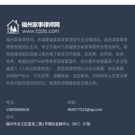
福州家事律师网，系福建省首家家事领域专业法律网站，由资深家事律
师蔡思斌团队主持，专注于福州乃至福建全省家事案件办理及研究。蔡
思斌律师团队组建以来办理了数百宗的离婚、抚养费、抚养权、继承、
收养、离婚后财产纠纷等各类型家事案件，经办案件曾被最高人民法院
编选入《人民法院案例选》，蔡思斌律师团队对诉讼离婚、协议离婚、
共同财产拆分、子女抚养、遗嘱继承、法定继承、共同债务认定等法律
实务问题有独到的研究，精通各项婚姻家庭法律业务。
电话：
邮箱：
13600898018
464577523@qq.com
地址：
福州市台江区望龙二路1号国际金融中心（IFC）37层