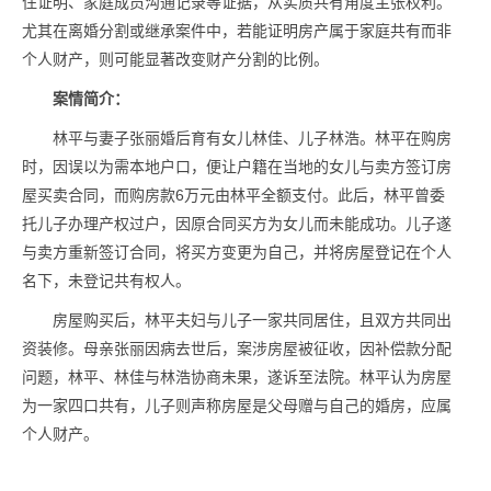
住证明、家庭成员沟通记录等证据，从实质共有角度主张权利。
尤其在离婚分割或继承案件中，若能证明房产属于家庭共有而非
个人财产，则可能显著改变财产分割的比例。
案情简介：
林平与妻子张丽婚后育有女儿林佳、儿子林浩。林平在购房
时，因误以为需本地户口，便让户籍在当地的女儿与卖方签订房
屋买卖合同，而购房款6万元由林平全额支付。此后，林平曾委
托儿子办理产权过户，因原合同买方为女儿而未能成功。儿子遂
与卖方重新签订合同，将买方变更为自己，并将房屋登记在个人
名下，未登记共有权人。
房屋购买后，林平夫妇与儿子一家共同居住，且双方共同出
资装修。母亲张丽因病去世后，案涉房屋被征收，因补偿款分配
问题，林平、林佳与林浩协商未果，遂诉至法院。林平认为房屋
为一家四口共有，儿子则声称房屋是父母赠与自己的婚房，应属
个人财产。