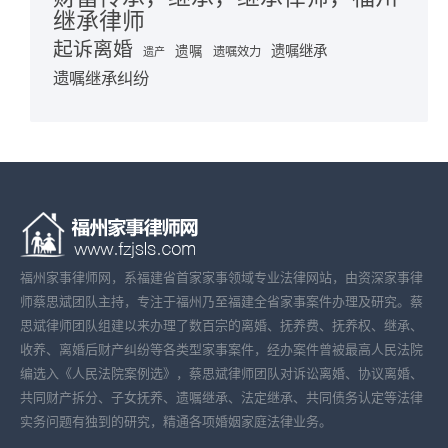
继承律师
起诉离婚
遗嘱继承
遗嘱
遗嘱效力
遗产
遗嘱继承纠纷
福州家事律师网，系福建省首家家事领域专业法律网站，由资深家事律
师蔡思斌团队主持，专注于福州乃至福建全省家事案件办理及研究。蔡
思斌律师团队组建以来办理了数百宗的离婚、抚养费、抚养权、继承、
收养、离婚后财产纠纷等各类型家事案件，经办案件曾被最高人民法院
编选入《人民法院案例选》，蔡思斌律师团队对诉讼离婚、协议离婚、
共同财产拆分、子女抚养、遗嘱继承、法定继承、共同债务认定等法律
实务问题有独到的研究，精通各项婚姻家庭法律业务。