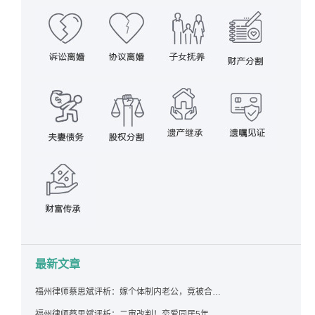
最新文章
福州律师蔡思斌评析：嫁个体制内老公，竟被合伙设局背上近百万债务，婚前不查征信真要命！
福州律师蔡思斌评析：二审改判！恋爱同居5年为女友买车，分手后能要回吗？