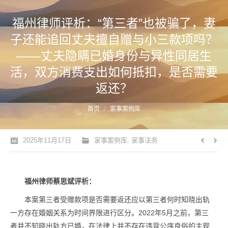
福州律师评析：“第三者”也被骗了，妻
子还能追回丈夫擅自赠与小三款项吗？
——丈夫隐瞒已婚身份与异性同居生
活，双方消费支出如何抵扣，是否需要
返还？
您的位置：
首页
家事案例库
2025年11月17日
家事案例库
,
家事法务
福州律师蔡思斌评析：
本案第三者受赠款项是否需要返还应以第三者何时知晓出轨
一方存在婚姻关系为时间界限进行区分。2022年5月之前，第三
者并不知晓出轨方已婚，在法律上并不存在违背公序良俗的主观