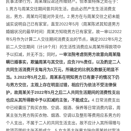
民事法律行为，周某理应返还所赠财产。但本案特殊之处在于：
1.男方与周某交往期间曾共同生活，由此必然产生生活消费支
出，男方、周某均可能对外支付。2.男方在与周某交往之初未能
诚实说明自己已有家室，直至2022年5月（周某陈述其知道男方
婚姻状况的最早时间）周某方知晓男方已有家室，故一审以2022
年5月作为计算二人交往期间消费支出的节点，确定2022年5月之
前二人交往期间（计18个月）的生活性消费应从周某所得款项中
予以扣减，并无不当；同时
，一审法院考虑到男方故意向周某隐
瞒已婚事实，欺骗周某与其交往，应负70%责任，以及酌定二人
共同生活消费开支每月为1万元，所确定的比例及数额无明显不
当。3.2022年5月之后，周某系在明知男方已有妻子的情况下仍
与男方交往，主观上存在明显过错，相应行为依法不受法律保
护，故周某关于2022年5月之后二人共同生活期间的消费性支出
也应从其所得款中予以扣减的主张，不能成立。
4.日常消费支出
中已经囊括了购买衣物、空调、烟酒、保养等日常消费内容，周
某主张为男方购买衣物、烟酒、空调以及整形等费用应系男方的
个人支出，不属于二人的共同生活支出，故不应计入其所得赠与
款项范围的主张不能成立。5.女方虽主张男方除向周某给付案涉