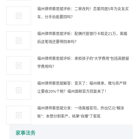
福州律师蔡思斌评析：二审改判！恋爱同居5年为女友买
车，分手后能要回吗？
福州律师蔡思斌评析：配偶代管银行卡取走21万，离婚
后这笔钱还要得回来吗？
福州律师蔡思斌评析：承担孩子的“大学费用”包括高额留
学费用吗？
福州律师蔡思斌解答：变天了：福州继承、赠与房产转
让要收20%个税？福州国税官方回复来了！
福州律师蔡思斌分享：一场离婚官司，炸出亿元“糊涂
账”：本想分割家产，结果“自爆”了家底
家事法务