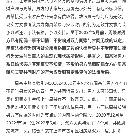
系，且在未征得财产共有人女方同意的情况下，擅自将夫妻共同
财产赠与周某，男方的该赠与行为属无权处分且有违公序良俗，
周某接受涉案财产亦非善意有偿取得，故该赠与行为应为无效，
现女方要求确认男方向周某赠与案涉财产的行为无效并要求周某
予以返还，于法有据，予以支持。
至于2022年5月前，周某对男
方已有配偶一事不知情，不影响对双方间赠与合同无效的认定。
民事法律行为因违背公序良俗而无效的法律后果并不受民事法律
行为发生时当事人的主观心理状态所影响，换言之，周某对男方
系已婚状态之客观事实不知情，不影响男方隐瞒配偶女方向周某
赠与夫妻共同财产的行为应受到否定性评价的法律后果。
周某主张其收到的1010248.50元中包含有周某与男方在存在
不正当男女关系的四年里的共同消费支出，男方认可该事实，只
是在消费支出金额上与周某存不一致意见。对此，一方面周某应
承担对相关消费支出举证不能的法律后果；另一方面以周某知晓
男方有配偶的时间为节点划分为前后两个阶段：2020年12月至
2022年5月（含2022年5月），双方关系持续了18个月，并致周
某流产一次，结合周某在上海市普陀区租房及双方同居共同消