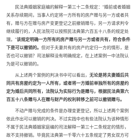
民法典婚姻家庭编的解释一第三十二条规定：“婚前或者婚姻
关系存续期间，当事人约定将一方所有的房产赠与另一方或者共
有，赠与方在赠与房产变更登记之前撤销赠与，另一方请求判令
继续履行的，人民法院可以按照民法典第六百五十八条的规定处
理。”
该规定明确一方所有的房产赠与另一方或者共有，符合条件
下是可以撤销的。
但对于夫妻共有的房产约定归一方的情形，是
否也可以撤销？司法解释没有明确规定，在上述案例一中法院认
为是可以撤销的。
从上述两个案例的判决书中可以看出，
无论是将夫妻婚后共
同共有房屋约定为一人所有，或者将一方婚前单独所有的房屋约
定为婚后共同所有，法院认为实际行为是赠与，根据民法典第六
百五十八条赠与人在赠与财产的权利转移之前可以撤销赠与。
不动产赠与完成的条件是办理变更登记，所以上述两个案例
依此作出可以撤销的判决。不过实践中也有些法院认为该种情形
不属于民法典婚姻家庭编的司法解释一第三十二条规定的情形，
故不支持撤销。毕竟民法典第一千零六十五条规定了男女双方可