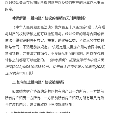
以对婚姻关系存续期间所得的财产以及婚前财产的归属作出书面
约定。
律师解读一.婚内财产协议的撤销有无时间限制？
《中华人民共和国民法典》第六百五十八条规定“赠与人在赠
与财产的权利转移之前可以撤销赠与。经过公证的赠与合同或者
依法不得撤销的具有救灾、扶贫、助残等公益、道德义务性质的
赠与合同，不适用前款规定。”该规定是夫妻房产赠与合同中的任
意撤销权，并非法定撤销权，不受除斥期间的限制，所以在权利
转移之前都是可以撤销的。
（参考案例：福建省漳州市中级人民
法院(2022)闽06民终3560号、辽宁省大连市中级人民法院(2022)
辽02民终4011号）
二.如何防止婚内财产协议被撤销？
如果婚内财产协议约定共同共有房产归一方所有、一方婚前
所有房产归另一方所有、一方婚前所有房产归双方所有等具有赠
与性质的内容，建议采取以下三项规避措施：