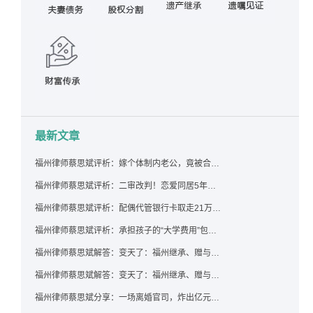
最新文章
福州律师蔡思斌评析：嫁个体制内老公，竟被合伙设局背上近百万债务，婚前不查征信真要命！
福州律师蔡思斌评析：二审改判！恋爱同居5年为女友买车，分手后能要回吗？
福州律师蔡思斌评析：配偶代管银行卡取走21万，离婚后这笔钱还要得回来吗？
福州律师蔡思斌评析：承担孩子的“大学费用”包括高额留学费用吗？
福州律师蔡思斌解答：变天了：福州继承、赠与房产转让要收20%个税？福州国税官方回复来了！
福州律师蔡思斌解答：变天了：福州继承、赠与房产转让要收20%个税？福州国税官方回答来了！
福州律师蔡思斌分享：一场离婚官司，炸出亿元“糊涂账”：本想分割家产，结果“自爆”了家底