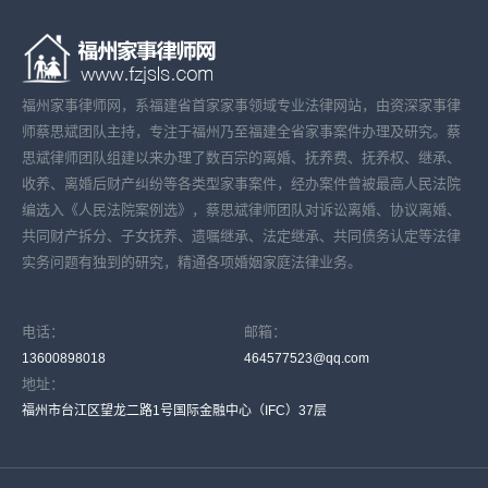
福州家事律师网，系福建省首家家事领域专业法律网站，由资深家事律
师蔡思斌团队主持，专注于福州乃至福建全省家事案件办理及研究。蔡
思斌律师团队组建以来办理了数百宗的离婚、抚养费、抚养权、继承、
收养、离婚后财产纠纷等各类型家事案件，经办案件曾被最高人民法院
编选入《人民法院案例选》，蔡思斌律师团队对诉讼离婚、协议离婚、
共同财产拆分、子女抚养、遗嘱继承、法定继承、共同债务认定等法律
实务问题有独到的研究，精通各项婚姻家庭法律业务。
电话：
邮箱：
13600898018
464577523@qq.com
地址：
福州市台江区望龙二路1号国际金融中心（IFC）37层