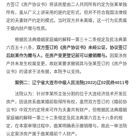
方签订《房产协议书》将该房屋由二人共同所有约定为张某单独
所有，虽从广义上讲采用的是约定形式，但并不符合我国法律规
定的夫妻财产约定的模式。当时双方并未离婚，这一行为实质属
于婚内财产赠与性质。
根据民法典婚姻家庭编的解释一第三十二条规定及民法典第
六百五十八条，
双方签订的《房产协议书》未经公证，协议签订
后赵某作为赠与人，在房产变更登记前可以撤销赠与。
因案涉房
产并未发生权属变更，故赵某要求撤销其与张某签订的《房产协
议书》的请求于法有据，本院予以支持。
案例二：辽宁省大连市中级人民法院(2022)辽02民终4011号
法院认为：针对李某所主张分割的位于大连经济技术开发区
房产，因该房系曲某婚前取得所有权，虽然双方签订的《婚前协
议书》中双方约定将来可作为夫妻共有财产，但根据民法典婚姻
家庭编的解释一第三十二条规定及民法典第六百五十八条的规
定，在本案审理过程中，曲某明确表示撤销赠与，故此一审法院
认定案涉房产属于曲某婚前个人财产。