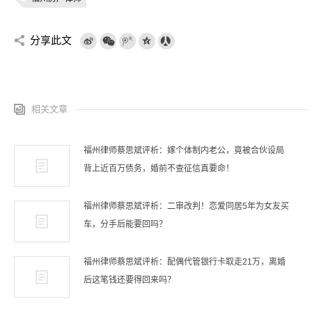
分享此文
相关文章
福州律师蔡思斌评析：嫁个体制内老公，竟被合伙设局
背上近百万债务，婚前不查征信真要命！
福州律师蔡思斌评析：二审改判！恋爱同居5年为女友买
车，分手后能要回吗？
福州律师蔡思斌评析：配偶代管银行卡取走21万，离婚
后这笔钱还要得回来吗？