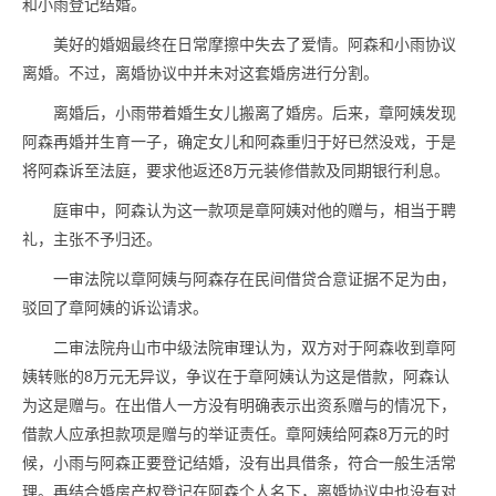
和小雨登记结婚。
美好的婚姻最终在日常摩擦中失去了爱情。阿森和小雨协议
离婚。不过，离婚协议中并未对这套婚房进行分割。
离婚后，小雨带着婚生女儿搬离了婚房。后来，章阿姨发现
阿森再婚并生育一子，确定女儿和阿森重归于好已然没戏，于是
将阿森诉至法庭，要求他返还8万元装修借款及同期银行利息。
庭审中，阿森认为这一款项是章阿姨对他的赠与，相当于聘
礼，主张不予归还。
一审法院以章阿姨与阿森存在民间借贷合意证据不足为由，
驳回了章阿姨的诉讼请求。
二审法院舟山市中级法院审理认为，双方对于阿森收到章阿
姨转账的8万元无异议，争议在于章阿姨认为这是借款，阿森认
为这是赠与。在出借人一方没有明确表示出资系赠与的情况下，
借款人应承担款项是赠与的举证责任。章阿姨给阿森8万元的时
候，小雨与阿森正要登记结婚，没有出具借条，符合一般生活常
理。再结合婚房产权登记在阿森个人名下，离婚协议中也没有对