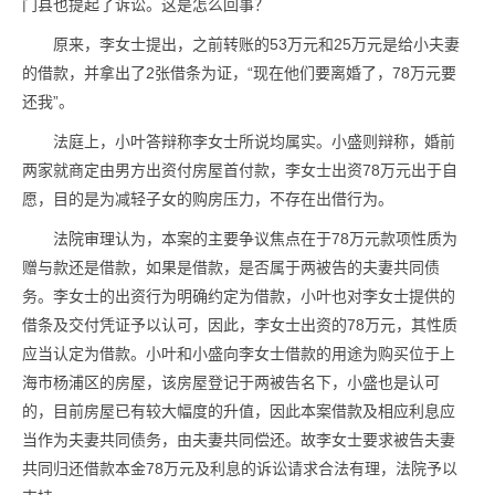
门县也提起了诉讼。这是怎么回事？
原来，李女士提出，之前转账的53万元和25万元是给小夫妻
的借款，并拿出了2张借条为证，“现在他们要离婚了，78万元要
还我”。
法庭上，小叶答辩称李女士所说均属实。小盛则辩称，婚前
两家就商定由男方出资付房屋首付款，李女士出资78万元出于自
愿，目的是为减轻子女的购房压力，不存在出借行为。
法院审理认为，本案的主要争议焦点在于78万元款项性质为
赠与款还是借款，如果是借款，是否属于两被告的夫妻共同债
务。李女士的出资行为明确约定为借款，小叶也对李女士提供的
借条及交付凭证予以认可，因此，李女士出资的78万元，其性质
应当认定为借款。小叶和小盛向李女士借款的用途为购买位于上
海市杨浦区的房屋，该房屋登记于两被告名下，小盛也是认可
的，目前房屋已有较大幅度的升值，因此本案借款及相应利息应
当作为夫妻共同债务，由夫妻共同偿还。故李女士要求被告夫妻
共同归还借款本金78万元及利息的诉讼请求合法有理，法院予以