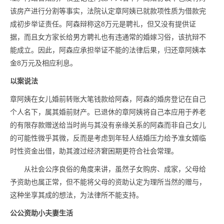
该房产进行分割等事实，法院认定章阿姨已就款项性质为借款完
成初步举证责任。阿森辩称这8万元是聘礼，但又没有提供证
据，而且女方家长给男方聘礼也有违通常的婚嫁习俗，该抗辩不
能成立。因此，阿森应承担举证不能的法律后果，归还章阿姨本
金8万元及相应利息。
以案说法
章阿姨在女儿婚前转账大笔钱款给阿森，阿森的婚房登记在自己
个人名下，属其婚前财产。已退休的章阿姨将自己本应用于养老
的有限存款赠送给当时尚与其没有亲缘关系的阿森而非自己女儿
的可能性微乎其微，反而是考虑到年轻人结婚压力给予准女婿临
时性资金出借，助其渡过经济窘困期更符合社会常理。
从社会公序良俗的角度来讲，虽然子女购房、成家，父母给
予资助也属正常，但不能将父母的资助认定为理所当然的赠与，
这种坐享其成的想法，为法律所不能支持。
公公资助小夫妻生活