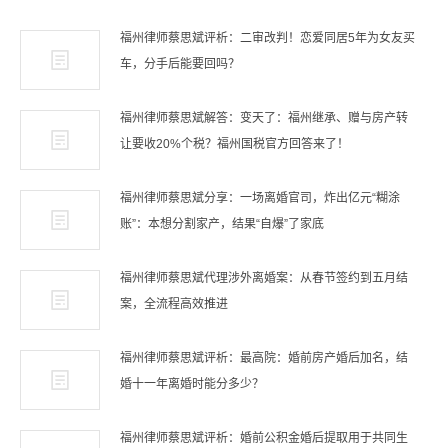
福州律师蔡思斌评析：二审改判！恋爱同居5年为女友买
车，分手后能要回吗？
福州律师蔡思斌解答：变天了：福州继承、赠与房产转
让要收20%个税？福州国税官方回答来了！
福州律师蔡思斌分享：一场离婚官司，炸出亿元“糊涂
账”：本想分割家产，结果“自爆”了家底
福州律师蔡思斌代理涉外离婚案：从春节签约到五月结
案，全流程高效推进
福州律师蔡思斌评析：最高院：婚前房产婚后加名，结
婚十一年离婚时能分多少？
福州律师蔡思斌评析：婚前公积金婚后提取用于共同生