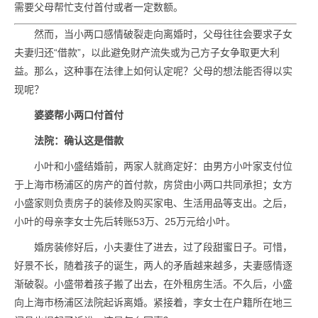
需要父母帮忙支付首付或者一定数额。
然而，当小两口感情破裂走向离婚时，父母往往会要求子女
夫妻归还“借款”，以此避免财产流失或为己方子女争取更大利
益。那么，这种事在法律上如何认定呢？父母的想法能否得以实
现呢？
婆婆帮小两口付首付
法院：确认这是借款
小叶和小盛结婚前，两家人就商定好：由男方小叶家支付位
于上海市杨浦区的房产的首付款，房贷由小两口共同承担；女方
小盛家则负责房子的装修及购买家电、生活用品等支出。之后，
小叶的母亲李女士先后转账53万、25万元给小叶。
婚房装修好后，小夫妻住了进去，过了段甜蜜日子。可惜，
好景不长，随着孩子的诞生，两人的矛盾越来越多，夫妻感情逐
渐破裂。小盛带着孩子搬了出去，在外租房生活。不久后，小盛
向上海市杨浦区法院起诉离婚。紧接着，李女士在户籍所在地三