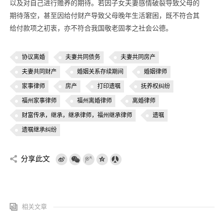
以及对自己进行赡养的期待。若因子女夫妻感情破裂导致父母的
期待落空，甚至因给付财产导致父母晚年生活窘困，既不符合其
给付款项之初衷，亦不符合我国敬老固孝之社会公德。
协议离婚
夫妻共同债务
夫妻共同房产
夫妻共同财产
婚姻关系存续期间
婚姻律师
家事律师
房产
打印遗嘱
抚养权纠纷
福州家事律师
福州离婚律师
离婚律师
财富传承，继承，继承律师，福州继承律师
遗嘱
遗嘱继承纠纷
分享此文
相关文章