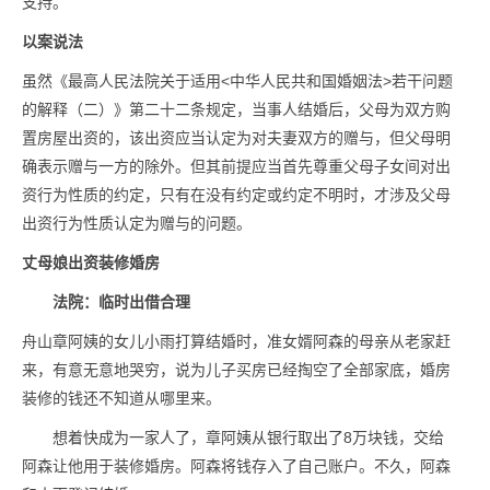
支持。
以案说法
虽然《最高人民法院关于适用<中华人民共和国婚姻法>若干问题
的解释（二）》第二十二条规定，当事人结婚后，父母为双方购
置房屋出资的，该出资应当认定为对夫妻双方的赠与，但父母明
确表示赠与一方的除外。但其前提应当首先尊重父母子女间对出
资行为性质的约定，只有在没有约定或约定不明时，才涉及父母
出资行为性质认定为赠与的问题。
丈母娘出资装修婚房
法院：临时出借合理
舟山章阿姨的女儿小雨打算结婚时，准女婿阿森的母亲从老家赶
来，有意无意地哭穷，说为儿子买房已经掏空了全部家底，婚房
装修的钱还不知道从哪里来。
想着快成为一家人了，章阿姨从银行取出了8万块钱，交给
阿森让他用于装修婚房。阿森将钱存入了自己账户。不久，阿森