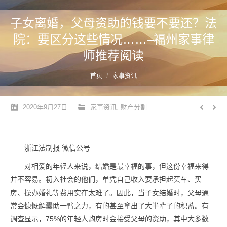
子女离婚，父母资助的钱要不要还？法
院：要区分这些情况……–福州家事律
师推荐阅读
您的位置：
首页
家事资讯
2020年9月27日
家事资讯
,
财产分割
浙江法制报 微信公号
对相爱的年轻人来说，结婚是最幸福的事，但这份幸福来得
并不容易。初入社会的他们，单凭自己收入要承担起买车、买
房、操办婚礼等费用实在太难了。因此，当子女结婚时，父母通
常会慷慨解囊助一臂之力，有的甚至拿出了大半辈子的积蓄。有
调查显示，75%的年轻人购房时会接受父母的资助，其中大多数