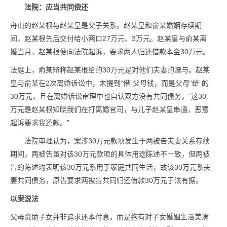
法院：应当共同偿还
舟山的赵某根与赵某皇是父子关系。赵某皇和俞某婚姻存续期
间，赵某根先后交付给小两口27万元、3万元。赵某皇与俞某离
婚当月，赵某根便向法院起诉，要求两人归还借款本金30万元。
法庭上，俞某辩称赵某根给的30万元是对他们夫妻的赠与。赵某
皇与俞某在2次离婚诉讼中，未提到“借”父母钱，而是父母“给”的
30万元，且在离婚诉讼审理中也自认双方没有共同债务，“这30
万元是赵某根知晓我们在打离婚官司，与儿子赵某皇串通，恶意
起诉要求我还款。”
法院审理认为，案涉30万元款项发生于两被告夫妻关系存续
期间，两被告虽对该30万元款项的具体用途陈述不一致，但两被
告的陈述均表明该30万元系用于家庭共同生活，故该30万元系夫
妻共同债务，原告要求两被告共同归还借款30万元于法有据。
以案说法
父母资助子女并非追求还本付息，而是抱有对子女婚姻生活美满