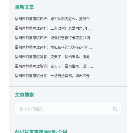
最新文章
福州律师蔡思斌评析：嫁个体制内老公，竟被合伙设局背上近百万债务，婚前不查征信真要命！
福州律师蔡思斌评析：二审改判！恋爱同居5年为女友买车，分手后能要回吗？
福州律师蔡思斌评析：配偶代管银行卡取走21万，离婚后这笔钱还要得回来吗？
福州律师蔡思斌评析：承担孩子的“大学费用”包括高额留学费用吗？
福州律师蔡思斌解答：变天了：福州继承、赠与房产转让要收20%个税？福州国税官方回复来了！
福州律师蔡思斌解答：变天了：福州继承、赠与房产转让要收20%个税？福州国税官方回答来了！
福州律师蔡思斌分享：一场离婚官司，炸出亿元“糊涂账”：本想分割家产，结果“自爆”了家底
文章搜索
蔡思斌家事律师团队介绍