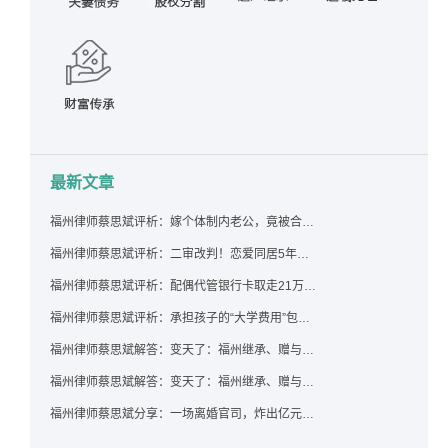
最新文章
福州律师蔡思斌评析：嫁个体制内老公，竟被合伙设局背上近百万债务，婚前不查征信真要命！
福州律师蔡思斌评析：二审改判！恋爱同居5年为女友买车，分手后能要回吗？
福州律师蔡思斌评析：配偶代管银行卡取走21万，离婚后这笔钱还要得回来吗？
福州律师蔡思斌评析：承担孩子的“大学费用”包括高额留学费用吗？
福州律师蔡思斌解答：变天了：福州继承、赠与房产转让要收20%个税？福州国税官方回复来了！
福州律师蔡思斌解答：变天了：福州继承、赠与房产转让要收20%个税？福州国税官方回答来了！
福州律师蔡思斌分享：一场离婚官司，炸出亿元“糊涂账”：本想分割家产，结果“自爆”了家底