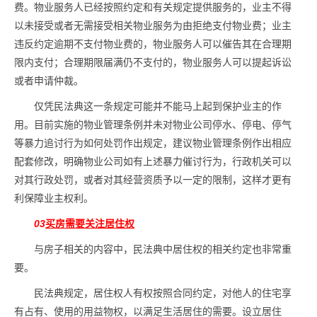
费。物业服务人已经按照约定和有关规定提供服务的，业主不得
以未接受或者无需接受相关物业服务为由拒绝支付物业费；业主
违反约定逾期不支付物业费的，物业服务人可以催告其在合理期
限内支付；合理期限届满仍不支付的，物业服务人可以提起诉讼
或者申请仲裁。
仅凭民法典这一条规定可能并不能马上起到保护业主的作
用。目前实施的物业管理条例并未对物业公司停水、停电、停气
等暴力追讨行为如何处罚作出规定，建议物业管理条例作出相应
配套修改，明确物业公司如有上述暴力催讨行为，行政机关可以
对其行政处罚，或者对其经营资质予以一定的限制，这样才更有
利保障业主权利。
03
买房需要关注居住权
与房子相关的内容中，民法典中居住权的相关约定也非常重
要。
民法典规定，居住权人有权按照合同约定，对他人的住宅享
有占有、使用的用益物权，以满足生活居住的需要。设立居住