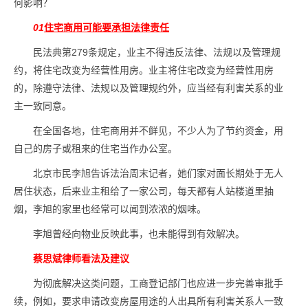
何影响？
01
住宅商用可能要承担法律责任
民法典第279条规定，业主不得违反法律、法规以及管理规
约，将住宅改变为经营性用房。业主将住宅改变为经营性用房
的，除遵守法律、法规以及管理规约外，应当经有利害关系的业
主一致同意。
在全国各地，住宅商用并不鲜见，不少人为了节约资金，用
自己的房子或租来的住宅当作办公室。
北京市民李旭告诉法治周末记者，她们家对面长期处于无人
居住状态，后来业主租给了一家公司，每天都有人站楼道里抽
烟，李旭的家里也经常可以闻到浓浓的烟味。
李旭曾经向物业反映此事，也未能得到有效解决。
蔡思斌律师看法及建议
为彻底解决这类问题，工商登记部门也应进一步完善审批手
续，例如，要求申请改变房屋用途的人出具所有利害关系人一致