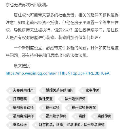
东也无法再次出租获利。
居住权也可能带来更多的社会反馈，相关的延伸问题也值得
注意：如果老赖已经资不抵债，但他在房子里设置一个终生居住
权，导致房屋无法被执行，该怎么办？居住权存续期间，居住权
人是否有权对房屋进行装修，装修附加价值如何处理？
一个新制度设立，必然带来许多新的问题，具体如何处理这
些问题，还有待相关部门后续出台的法律法规。
原文链接：
https://mp.weixin.qq.com/s/nTHh5NTzpUpF7rREBbH6eA
夫妻共同财产
婚姻关系存续期间
家事律师
打印遗嘱
拆迁安置
福州婚姻律师
福州家事律师
福州律师
福州律师蔡思斌
福州离婚律师
福州继承律师
离婚
离婚律师
继承纠纷
财富传承，继承，继承律师，福州继承律师