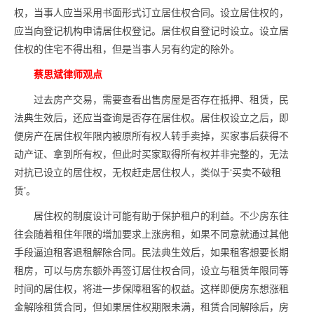
权，当事人应当采用书面形式订立居住权合同。设立居住权的，
应当向登记机构申请居住权登记。居住权自登记时设立。设立居
住权的住宅不得出租，但是当事人另有约定的除外。
蔡思斌律师观点
过去房产交易，需要查看出售房屋是否存在抵押、租赁，民
法典生效后，还应当查询是否存在居住权。居住权设立之后，即
便房产在居住权年限内被原所有权人转手卖掉，买家事后获得不
动产证、拿到所有权，但此时买家取得所有权并非完整的，无法
对抗已设立的居住权，无权赶走居住权人，类似于‘买卖不破租
赁’。
居住权的制度设计可能有助于保护租户的利益。不少房东往
往会随着租住年限的增加要求上涨房租，如果不同意就通过其他
手段逼迫租客退租解除合同。民法典生效后，如果租客想要长期
租房，可以与房东额外再签订居住权合同，设立与租赁年限同等
时间的居住权，将进一步保障租客的权益。这样即便房东想涨租
金解除租赁合同，但如果居住权期限未满，租赁合同解除后，房