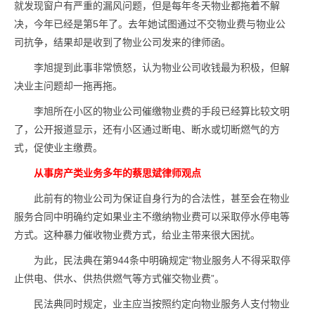
就发现窗户有严重的漏风问题，但是每年冬天物业都拖着不解
决，今年已经是第5年了。去年她试图通过不交物业费与物业公
司抗争，结果却是收到了物业公司发来的律师函。
李旭提到此事非常愤怒，认为物业公司收钱最为积极，但解
决业主问题却一拖再拖。
李旭所在小区的物业公司催缴物业费的手段已经算比较文明
了，公开报道显示，还有小区通过断电、断水或切断燃气的方
式，促使业主缴费。
从事房产类业务多年的蔡思斌律师观点
此前有的物业公司为保证自身行为的合法性，甚至会在物业
服务合同中明确约定如果业主不缴纳物业费可以采取停水停电等
方式。这种暴力催收物业费方式，给业主带来很大困扰。
为此，民法典在第944条中明确规定“物业服务人不得采取停
止供电、供水、供热供燃气等方式催交物业费”。
民法典同时规定，业主应当按照约定向物业服务人支付物业