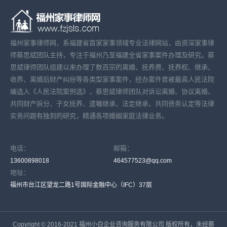
福州家事律师网，系福建省首家家事领域专业法律网站，由资深家事律
师蔡思斌团队主持，专注于福州乃至福建全省家事案件办理及研究。蔡
思斌律师团队组建以来办理了数百宗的离婚、抚养费、抚养权、继承、
收养、离婚后财产纠纷等各类型家事案件，经办案件曾被最高人民法院
编选入《人民法院案例选》，蔡思斌律师团队对诉讼离婚、协议离婚、
共同财产拆分、子女抚养、遗嘱继承、法定继承、共同债务认定等法律
实务问题有独到的研究，精通各项婚姻家庭法律业务。
电话：
邮箱：
13600898018
464577523@qq.com
地址：
福州市台江区望龙二路1号国际金融中心（IFC）37层
Copyright © 2016-2021 福州小白企业咨询服务有限公司 版权所有，未经蔡