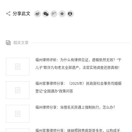
分享此文
相关文章
福州律师评析：为什么有律师见证，遗嘱依然无效？“干
儿子”欺诈九旬老太全部遗产，法官实地调查还原真相！
福州家事律师分享：（2025年）民政部社会事务司婚姻
登记“全国通办”政策问答
福州律师分享：当借名买房遇上强制执行，怎么办？
福州家事律师分享：妹妹照顾患病哥哥多年，以构成无