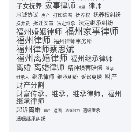
家事律师
律师
子女抚养
家暴
忠诚协议
抚养权纠纷
打印遗嘱
抚养权
房产
法定继承纠纷
拆迁安置
抚养费
法定继承
福州家事律师
福州婚姻律师
福州律师
福州律师事务所
福州律师蔡思斌
福州离婚律师
福州继承律师
离婚律师
离婚
精神损害赔偿
继承
财产
继承律师
继承纠纷
诉讼离婚
继承人
财产分割
财富传承，继承，继承律师，福州
继承律师
起诉离婚
遗嘱继承
遗嘱
遗嘱效力
遗产
遗嘱继承纠纷