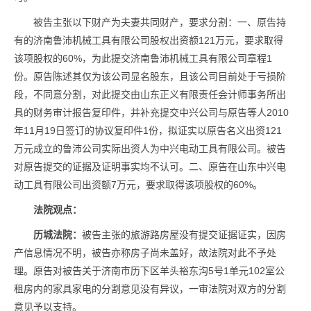
被告主张以下财产为夫妻共同财产，要求分割：一、原告持
有的济南鲁沛机械工具有限公司股权出资额121万元，要求取得
该项股权的60%，为此提交济南鲁沛机械工具有限公司章程1
份。原告陈述其仅为该公司显名股东，且该公司目前处于亏损阶
段，不同意分割，对此提交由山东正义有限责任会计师事务所出
具的财务审计报告复印件，并补充提交中兴公司与原告等人2010
年11月19日签订的协议复印件1份，拟证实以原告名义出资121
万元成立的鲁沛公司实际出资人为中兴电动工具有限公司。被告
对原告提交的证据及证明事实均不认可。二、原告在山东中兴电
动工具有限公司出资额7万元，要求取得该项股权的60%。
法院观点：
历城法院：
被告主张的旅游路房屋没有提交证据证实，因房
产信息情况不明，被告亦称房子尚未盖好，故法院对此不予处
理。原告对被告关于济南市历下区羊头裕东沟5号1单元102室公
租房内的家具家电的分割意见没有异议，一审法院对双方的分割
意见予以支持。