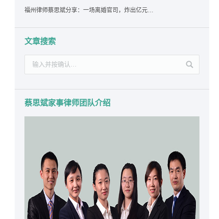
福州律师蔡思斌分享：一场离婚官司，炸出亿元“糊涂账”：本想分割家产，结果“自爆”了家底
文章搜索
蔡思斌家事律师团队介绍