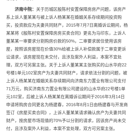
济南中院：
关于历城区殷陈村安置保障房房产问题，该房产
系上诉人董某某与被上诉人杨某某在婚姻关系存续期间投资购
买，投资款应为夫妻共同财产，2015年7月7日离婚诉讼期间，杨
某某将《殷陈村安置保障房房买卖合同》更名为马印东，上诉人
董某某一审要求分割购房价款的50%，二审要求居住使用该房
屋，按照该房屋现在价值30%给被上诉人补偿款属于二审变更诉
讼请求，该房屋现在未交付，且涉及案外人利益，本案不宜处
理，双方可另案主张。关于上诉人董某某主张购买的山水华府22
号楼1单元102室房产为夫妻共同财产，请求依法分割的问题，被
上诉人杨某某在婚姻关系存续期间向济南东力置业有限公司支付
71万元，购买济南东力置业有限公司建设的山水华府22号楼1单
元102室，后被上诉人杨某某在离婚诉讼期间于2016年3月14日
申请将购房合同更名为杨建春，2016年8月1日由杨建春与开发商
签订《房屋买卖合同》，上诉人董某某请求确认房产为夫妻共同
财产，按房屋市场现值的70%予以分割的请求，因该房产尚未交
付，且涉及案外人利益，本案不宜处理，双方可另案主张。