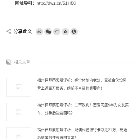
网址导引：
http://dwz.cn/51HfXi
分享此文
相关文章
福州律师蔡思斌评析：嫁个体制内老公，竟被合伙设局
背上近百万债务，婚前不查征信真要命！
福州律师蔡思斌评析：二审改判！恋爱同居5年为女友买
车，分手后能要回吗？
福州律师蔡思斌评析：配偶代管银行卡取走21万，离婚
后这笔钱还要得回来吗？