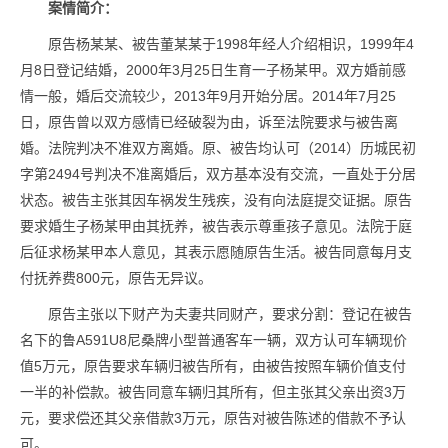
案情简介：
原告杨某某、被告董某某于1998年经人介绍相识，1999年4
月8日登记结婚，2000年3月25日生育一子杨某甲。双方婚前感
情一般，婚后交流较少，2013年9月开始分居。2014年7月25
日，原告曾以双方感情已经破裂为由，诉至法院要求与被告离
婚。法院判决不准双方离婚。原、被告均认可（2014）历城民初
字第2494号判决不准离婚后，双方基本没有交流，一直处于分居
状态。被告主张其因车祸发生残疾，没有向法庭提交证据。原告
要求婚生子杨某甲由其抚养，被告表示尊重孩子意见。法院于庭
后征求杨某甲本人意见，其表示愿随原告生活。被告同意每月支
付抚养费800元，原告无异议。
原告主张以下财产为夫妻共同财产，要求分割：登记在被告
名下的鲁A591U8尼桑牌小型普通客车一辆，双方认可车辆现价
值5万元，原告要求车辆归被告所有，由被告按照车辆价值支付
一半的补偿款。被告同意车辆归其所有，但主张其父亲出资3万
元，要求偿还其父亲借款3万元，原告对被告陈述的借款不予认
可。