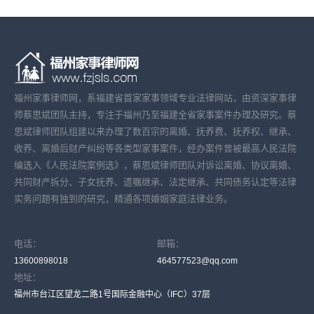
福州家事律师网，系福建省首家家事领域专业法律网站，由资深家事律
师蔡思斌团队主持，专注于福州乃至福建全省家事案件办理及研究。蔡
思斌律师团队组建以来办理了数百宗的离婚、抚养费、抚养权、继承、
收养、离婚后财产纠纷等各类型家事案件，经办案件曾被最高人民法院
编选入《人民法院案例选》，蔡思斌律师团队对诉讼离婚、协议离婚、
共同财产拆分、子女抚养、遗嘱继承、法定继承、共同债务认定等法律
实务问题有独到的研究，精通各项婚姻家庭法律业务。
电话：
邮箱：
13600898018
464577523@qq.com
地址：
福州市台江区望龙二路1号国际金融中心（IFC）37层