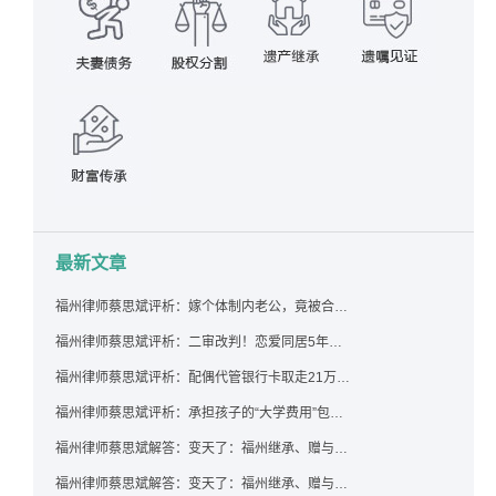
最新文章
福州律师蔡思斌评析：嫁个体制内老公，竟被合伙设局背上近百万债务，婚前不查征信真要命！
福州律师蔡思斌评析：二审改判！恋爱同居5年为女友买车，分手后能要回吗？
福州律师蔡思斌评析：配偶代管银行卡取走21万，离婚后这笔钱还要得回来吗？
福州律师蔡思斌评析：承担孩子的“大学费用”包括高额留学费用吗？
福州律师蔡思斌解答：变天了：福州继承、赠与房产转让要收20%个税？福州国税官方回复来了！
福州律师蔡思斌解答：变天了：福州继承、赠与房产转让要收20%个税？福州国税官方回答来了！