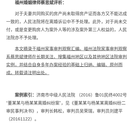
福州婚姻律师蔡思斌评析：
对于夫妻共同购买的房产尚未取得房产证而各方又不能达成
一致的，人民法院将在离婚诉讼中不予处理。此外，对于尚未交
付，或是变更购房人为案外人等的涉及案外第三人权益的，人民
法院亦不予处理。
本文摘录于福州家事审判观察汇编。福州法院家事审判观察
系蔡思斌律师在长期关注、搜集福州地区以及其他地区法院审判
实例，并结合自身多年办案经验的基础上归纳、编辑、原创而
成。转载请注明出处。
案例索引：
济南市中级人民法院 （2016）鲁01民终4002号
“董某某与杨某某离婚纠纷案”，见《董某某与杨某某离婚纠纷二
审民事判决书》，审判长韩松，审判员吴荣瑞，审判员刘建平
（20161122）。