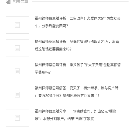
相关文章
福州律师蔡思斌评析：二审改判！恋爱同居5年为女友买
车，分手后能要回吗？
福州律师蔡思斌评析：配偶代管银行卡取走21万，离婚
后这笔钱还要得回来吗？
福州律师蔡思斌评析：承担孩子的“大学费用”包括高额留
学费用吗？
福州律师蔡思斌解答：变天了：福州继承、赠与房产转
让要收20%个税？福州国税官方回复来了！
福州律师蔡思斌分享：一场离婚官司，炸出亿元“糊涂
账”：本想分割家产，结果“自爆”了家底