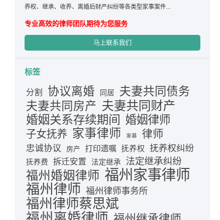
养权、继承、收养、离婚后财产纠纷等各类型家事案件...
专业高效的律师团队期待为您服务
马上联系我们
标签
夫妻共同债务
协议离婚
分割
同居
夫妻共同财产
夫妻共同房产
婚姻关系存续期间
婚姻律师
家事律师
律师
子女抚养
家暴
忠诚协议
抚养权纠纷
打印遗嘱
抚养权
房产
法定继承纠纷
拆迁安置
抚养费
法定继承
福州家事律师
福州婚姻律师
福州律师
福州律师事务所
福州律师蔡思斌
福州离婚律师
福州继承律师