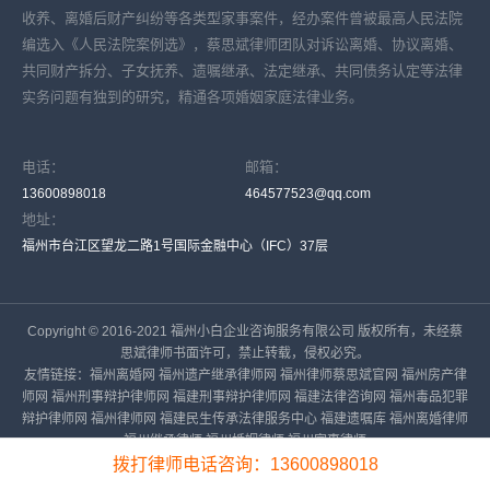
收养、离婚后财产纠纷等各类型家事案件，经办案件曾被最高人民法院
编选入《人民法院案例选》，蔡思斌律师团队对诉讼离婚、协议离婚、
共同财产拆分、子女抚养、遗嘱继承、法定继承、共同债务认定等法律
实务问题有独到的研究，精通各项婚姻家庭法律业务。
电话：
邮箱：
13600898018
464577523@qq.com
地址：
福州市台江区望龙二路1号国际金融中心（IFC）37层
Copyright © 2016-2021 福州小白企业咨询服务有限公司 版权所有，未经蔡
思斌律师书面许可，禁止转载，侵权必究。
友情链接：
福州离婚网
福州遗产继承律师网
福州律师蔡思斌官网
福州房产律
师网
福州刑事辩护律师网
福建刑事辩护律师网
福建法律咨询网
福州毒品犯罪
辩护律师网
福州律师网
福建民生传承法律服务中心
福建遗嘱库
福州离婚律师
福州继承律师
福州婚姻律师
福州家事律师
拨打律师电话咨询：13600898018
备案号：
闽ICP备16023919号-1