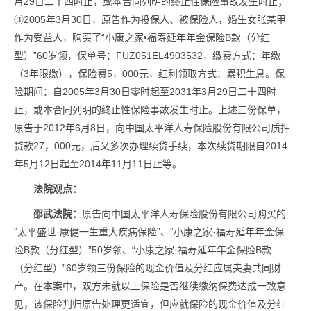
月29日二十四时止，或本合同列明的终止性保险事故发生时止；
③2005年3月30日，原告作为投保人、被保险人，婚生女张某甲
作为受益人，购买了“小康之家•福寿延年年金保险B款（分红
型）”60岁领，保单号：FUZ051EL4903532，缴费方式：年缴
（3年限缴），保险费5，000元，红利领取方式：累积生息。保
险期间：自2005年3月30日零时起至2031年3月29日二十四时
止，或本合同列明的终止性保险事故发生时止。上述三份保单，
原告于2012年6月8日，向中国太平洋人寿保险股份有限公司质押
贷款27，000元，后又多次办理续贷手续，本次续贷期限自2014
年5月12日起至2014年11月11日止等。
法院观点：
邵武法院：
原告向中国太平洋人寿保险股份有限公司购买的
“太平盛世·康健一生重大疾病保险”、“小康之家·福寿延年年金保
险B款（分红型）”50岁领、“小康之家·福寿延年年金保险B款
（分红型）”60岁领三份保险的现金价值及分红应属夫妻共同财
产。在本案中，双方未就以上保险是否继续缴纳保费达成一致意
见，该保险判归原告处理更适宜，但应就保险的现金价值及分红