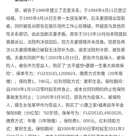
原、被告于1988年建立了恋爱关系，于1994年4月11日登记
结婚，于1995年4月16日生育一女孩张某甲。后夫妻感情出现裂
痕，同时被告对原告在娱乐场所工作心存猜疑，怀疑其与其他异
性关系密切，由此加剧夫妻矛盾。原告于2013年10月向本院提起
离婚诉讼，法院判决驳回后，双方夫妻感情并未改善。现原告再
次以夫妻感情确已破裂无法弥补为由，请求法院判令原、被告离
婚。夫妻共同财产有①2003年1月15日，原告作为投保人、被保
险人，被告作为受益人，购买了“太平盛世•康健一生重大疾病保
险”，保单号为：FUZ031EL1200824，缴费方式年缴（20年限
缴），保险费1，780元，红利领取方式：累积生息。保险期间：
自2003年1月15日零时起至终身止，或本合同列明的终止性保险
事故发生时止；②2005年3月30日，原告作为投保人、被保险
人，婚生女张某甲作为受益人，购买了“小康之家•福寿延年年金
保险B款（分红型）”50岁领，保单号为：FUZ051EL4903528，
缴费方式：年缴（3年限缴），保险费5，000元，红利领取方
式：累积生息。保险期间：自2005年3月30日零时起至2031年3