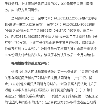
予以分割。上述保险所质押贷款的27，000元属于夫妻共同债
务，应由双方共同清偿。
法院遂判决：二、保单号为：FUZ031EL1200824的“太平盛
世·康健一生重大疾病保险”，保单号为：FUZ051EL4903528的
“小康之家·福寿延年年金保险B款（分红型）”50岁领，保单号
为：FUZ051EL4903532的“小康之家·福寿延年年金保险B款（分
红型）”60岁领，上述三份保险由原告李某自行处理，保险现金
价值及红利（以本判决生效时保险公司核算为准）由原告李某按
50%份额支付给被告张某，该款于本判决生效后一个月内给付。
福州婚姻律师蔡思斌评析：
依据《中华人民共和国婚姻法》第十七条规定：“夫妻在婚姻
关系存续期间所得的下列财产归夫妻共同所有：(一)工资、奖
金；(五)其他应当归共同所有的财产。”以及最高人民法院《关于
适用〈中华人民共和国婚姻法〉若干问题的解释（二）》第十一
条规定：“婚姻关系存续期间，下列财产属于婚姻法第十七条规定
的‘应当归共同所有的财产：(三)男女双方实际取得或者应当取得