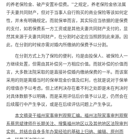
的养老保险金、破产安置补偿费。’”之规定，养老保险金依法属
于夫妻共同财产，但对于当事人自行购买的商业保险等该如何定
性，并未有明确规定。而就保单而言，其实际应当依据的是保费
的支付，如若保费系一方工资或是其他夫妻共同财产支付的，显
然其来源于夫妻共同财产，在分割时必定应当照顾到此来源。因
此，在分割的时候亦需对婚内所缴纳的保费予以分割。
在分割方式上为了保险的便利，均是由投保人、被保险人一
方继续处置，但需由其补偿另一方相应价值。而就补偿的价值而
言，大多数法院采取的是直接补偿婚内缴纳保费的一半。而该案
采用的则是离婚当时的保单现金价值及红利，也就是说对于保单
的增值亦予以考虑。但上述判决存在着不利之处即是未在判决时
对具体数额予以明确，而是采用评估后价值予以认定，仍然会在
后续履行中产生争议，或是在后续评估问题上产生争议。
本文摘录于福州家事审判观察汇编。福州法院家事审判观察
系蔡思斌律师在长期关注、搜集福州地区以及其他地区法院审判
实例，并结合自身多年办案经验的基础上归纳、编辑、原创而