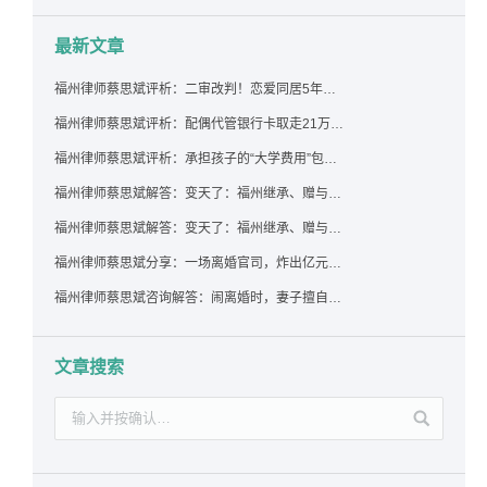
最新文章
福州律师蔡思斌评析：二审改判！恋爱同居5年为女友买车，分手后能要回吗？
福州律师蔡思斌评析：配偶代管银行卡取走21万，离婚后这笔钱还要得回来吗？
福州律师蔡思斌评析：承担孩子的“大学费用”包括高额留学费用吗？
福州律师蔡思斌解答：变天了：福州继承、赠与房产转让要收20%个税？福州国税官方回复来了！
福州律师蔡思斌解答：变天了：福州继承、赠与房产转让要收20%个税？福州国税官方回答来了！
福州律师蔡思斌分享：一场离婚官司，炸出亿元“糊涂账”：本想分割家产，结果“自爆”了家底
福州律师蔡思斌咨询解答：闹离婚时，妻子擅自带走孩子并阻止其上学，违法吗？该如何维权？
文章搜索