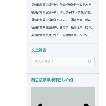
福州律师蔡思斌评析：配偶代管银行卡取走21万，离婚后这笔钱还要得回来吗？
福州律师蔡思斌评析：承担孩子的“大学费用”包括高额留学费用吗？
福州律师蔡思斌解答：变天了：福州继承、赠与房产转让要收20%个税？福州国税官方回复来了！
福州律师蔡思斌解答：变天了：福州继承、赠与房产转让要收20%个税？福州国税官方回答来了！
福州律师蔡思斌分享：一场离婚官司，炸出亿元“糊涂账”：本想分割家产，结果“自爆”了家底
文章搜索
蔡思斌家事律师团队介绍