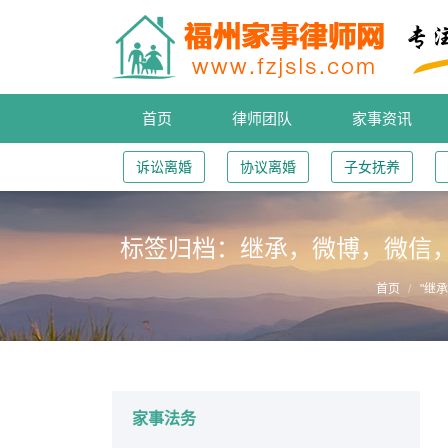
首页
律师团队
家事资讯
诉讼离婚
协议离婚
子女抚养
标签归档：
继承，微博，微信
您的位置：
首页
"继
家事法务