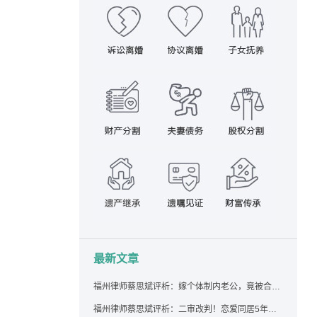
最新文章
福州律师蔡思斌评析：嫁个体制内老公，竟被合伙设局背上近百万债务，婚前不查征信真要命！
福州律师蔡思斌评析：二审改判！恋爱同居5年为女友买车，分手后能要回吗？