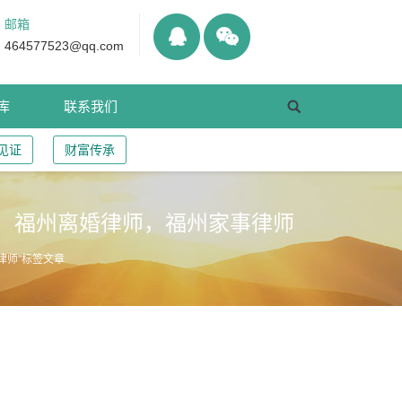
邮箱
464577523@qq.com
库
联系我们
见证
财富传承
，福州离婚律师，福州家事律师
律师"标签文章
？