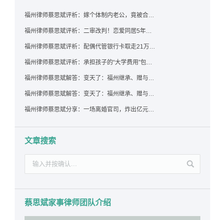
福州律师蔡思斌评析：嫁个体制内老公，竟被合伙设局背上近百万债务，婚前不查征信真要命！
福州律师蔡思斌评析：二审改判！恋爱同居5年为女友买车，分手后能要回吗？
福州律师蔡思斌评析：配偶代管银行卡取走21万，离婚后这笔钱还要得回来吗？
福州律师蔡思斌评析：承担孩子的“大学费用”包括高额留学费用吗？
福州律师蔡思斌解答：变天了：福州继承、赠与房产转让要收20%个税？福州国税官方回复来了！
福州律师蔡思斌解答：变天了：福州继承、赠与房产转让要收20%个税？福州国税官方回答来了！
福州律师蔡思斌分享：一场离婚官司，炸出亿元“糊涂账”：本想分割家产，结果“自爆”了家底
文章搜索
蔡思斌家事律师团队介绍