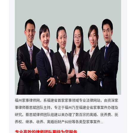
福州家事律师网，系福建省首家家事领域专业法律网站，由资深家
事律师蔡思斌团队主持，专注于福州乃至福建全省家事案件办理及
研究。蔡思斌律师团队组建以来办理了数百宗的离婚、抚养费、抚
养权、继承、收养、离婚后财产纠纷等各类型家事案件...
专业高效的律师团队期待为您服务