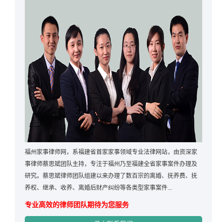
福州家事律师网，系福建省首家家事领域专业法律网站，由资深家
事律师蔡思斌团队主持，专注于福州乃至福建全省家事案件办理及
研究。蔡思斌律师团队组建以来办理了数百宗的离婚、抚养费、抚
养权、继承、收养、离婚后财产纠纷等各类型家事案件...
专业高效的律师团队期待为您服务