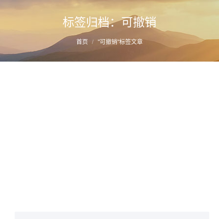
标签归档：
可撤销
您的位置：
首页
"可撤销"标签文章
最高院案例：隐瞒外国身份以中国身份在基
层民政部门办理的离婚登记可撤销
详情
2022年3月13日
家事案例库
作者：
蔡思斌律师