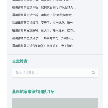
福州律师蔡思斌评析：配偶代管银行卡取走21万，离婚后这笔钱还要得回来吗？
福州律师蔡思斌评析：承担孩子的“大学费用”包括高额留学费用吗？
福州律师蔡思斌解答：变天了：福州继承、赠与房产转让要收20%个税？福州国税官方回复来了！
福州律师蔡思斌解答：变天了：福州继承、赠与房产转让要收20%个税？福州国税官方回答来了！
福州律师蔡思斌分享：一场离婚官司，炸出亿元“糊涂账”：本想分割家产，结果“自爆”了家底
福州律师蔡思斌咨询解答：闹离婚时，妻子擅自带走孩子并阻止其上学，违法吗？该如何维权？
文章搜索
蔡思斌家事律师团队介绍