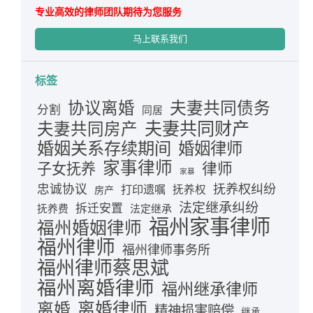
专业高效的律师团队期待为您服务
马上联系我们
标签
夫妻共同债务
协议离婚
分割
同居
夫妻共同财产
夫妻共同房产
婚姻关系存续期间
婚姻律师
家事律师
律师
子女抚养
家暴
忠诚协议
抚养权纠纷
打印遗嘱
抚养权
房产
法定继承纠纷
拆迁安置
抚养费
法定继承
福州家事律师
福州婚姻律师
福州律师
福州律师事务所
福州律师蔡思斌
福州离婚律师
福州继承律师
离婚律师
离婚
精神损害赔偿
继承