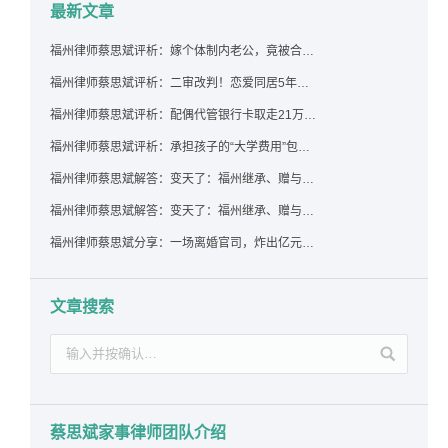
最新文章
福州律师蔡思斌评析：嫁个体制内老公，竟被合伙设局背上近百万债务，婚前不查征信真要命！
福州律师蔡思斌评析：二审改判！恋爱同居5年为女友买车，分手后能要回吗？
福州律师蔡思斌评析：配偶代管银行卡取走21万，离婚后这笔钱还要得回来吗？
福州律师蔡思斌评析：承担孩子的“大学费用”包括高额留学费用吗？
福州律师蔡思斌解答：变天了：福州继承、赠与房产转让要收20%个税？福州国税官方回复来了！
福州律师蔡思斌解答：变天了：福州继承、赠与房产转让要收20%个税？福州国税官方回答来了！
福州律师蔡思斌分享：一场离婚官司，炸出亿元“糊涂账”：本想分割家产，结果“自爆”了家底
文章搜索
蔡思斌家事律师团队介绍