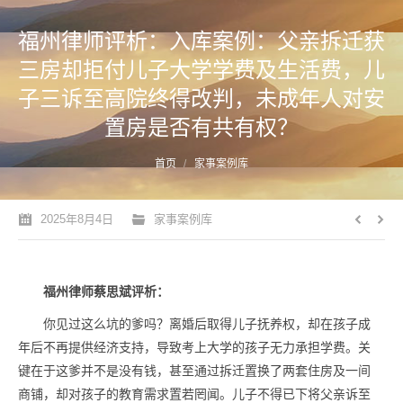
福州律师评析：入库案例：父亲拆迁获
三房却拒付儿子大学学费及生活费，儿
子三诉至高院终得改判，未成年人对安
置房是否有共有权？
您的位置：
首页
家事案例库
2025年8月4日
家事案例库
福州律师蔡思斌评析：
你见过这么坑的爹吗？离婚后取得儿子抚养权，却在孩子成
年后不再提供经济支持，导致考上大学的孩子无力承担学费。关
键在于这爹并不是没有钱，甚至通过拆迁置换了两套住房及一间
商铺，却对孩子的教育需求置若罔闻。儿子不得已下将父亲诉至