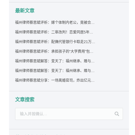
最新文章
福州律师蔡思斌评析：嫁个体制内老公，竟被合伙设局背上近百万债务，婚前不查征信真要命！
福州律师蔡思斌评析：二审改判！恋爱同居5年为女友买车，分手后能要回吗？
福州律师蔡思斌评析：配偶代管银行卡取走21万，离婚后这笔钱还要得回来吗？
福州律师蔡思斌评析：承担孩子的“大学费用”包括高额留学费用吗？
福州律师蔡思斌解答：变天了：福州继承、赠与房产转让要收20%个税？福州国税官方回复来了！
福州律师蔡思斌解答：变天了：福州继承、赠与房产转让要收20%个税？福州国税官方回答来了！
福州律师蔡思斌分享：一场离婚官司，炸出亿元“糊涂账”：本想分割家产，结果“自爆”了家底
文章搜索