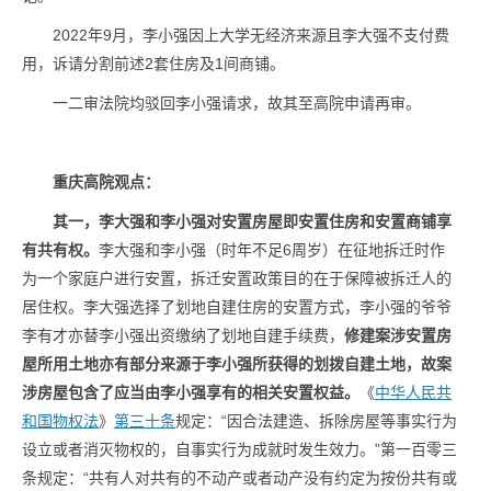
2022年9月，李小强因上大学无经济来源且李大强不支付费
用，诉请分割前述2套住房及1间商铺。
一二审法院均驳回李小强请求，故其至高院申请再审。
重庆高院观点：
其一，李大强和李小强对安置房屋即安置住房和安置商铺享
有共有权。
李大强和李小强（时年不足6周岁）在征地拆迁时作
为一个家庭户进行安置，拆迁安置政策目的在于保障被拆迁人的
居住权。李大强选择了划地自建住房的安置方式，李小强的爷爷
李有才亦替李小强出资缴纳了划地自建手续费，
修建案涉安置房
屋所用土地亦有部分来源于李小强所获得的划拨自建土地，故案
涉房屋包含了应当由李小强享有的相关安置权益。
《
中华人民共
和国物权法
》
第三十条
规定：“因合法建造、拆除房屋等事实行为
设立或者消灭物权的，自事实行为成就时发生效力。”第一百零三
条规定：“共有人对共有的不动产或者动产没有约定为按份共有或