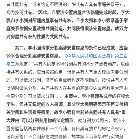
者共同共有，或者约定不明确的，除共有人具有家庭关系等外，
视为按份共有。”
因此，自案涉安置房屋合法修建完成时起，李大
强和李小强对所建房屋享有共有权，且李大强和李小强系基于家
庭关系依据安置政策共同创造、共同获得案涉安置房屋，故双方
对房屋共有权的性质为共同共有。
其二，李小强请求分割案涉安置房屋的条件已经成就，应当
公平合理分割案涉安置房屋。
《
中华人民共和国民法典
》
第三百
零三条
规定：“共有人约定不得分割共有的不动产或者动产，以维
持共有关系的，应当按照约定，但是共有人有重大理由需要分割
的，可以请求分割；没有约定或者约定不明确的，按份共有人可
以随时请求分割，共同共有人在共有的基础丧失或者有重大理由
需要分割时可以请求分割……”
本案中，李小强现系成年的在校大
学生，但并无稳定的收入来源，其父李大强明确表示不再支付相
关学费和生活费等费用，故李小强符合前述共同共有人具有“重
大理由”可以分割共用物的法定情形。
就分割方式而言，案涉安
置房屋包括两套住房和一个商铺，各自具有独立的房地产权证，
可以分割且不会因分割减损价值，故本案应当直接进行实物分