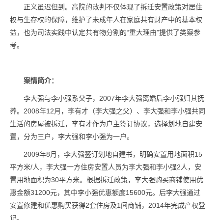
正义虽迟但到。高院的改判不仅体现了拆迁安置政策对居住
权与生存权的保障，维护了未成年人在家庭共有财产中的基本权
益，也为司法实践中认定共有物分割的“重大理由”提供了类案参
考。
案情简介：
李大强与李小强系父子，2007年李大强离婚后李小强归其抚
养。2008年12月，李有才（李大强之父）、李大强和李小强共同
生活的房屋被拆迁，李有才作为户主签订协议，选择划地自建安
置，分为三户，李大强和李小强为一户。
2009年8月，李大强签订划地自建书，明确安置用地面积15
平方米/人，李大强一方住房安置人员为李大强和李小强2人，安
置用地面积为30平方米。根据拆迁政策，李大强购买商铺使用优
惠金额31200元，其中李小强优惠额度15600元。后李大强通过
安置修建和优惠购买获得2套住房及1间商铺，2014年完成产权登
记。