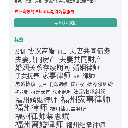
养权、继承、收养、离婚后财产纠纷等各类型家事案件...
专业高效的律师团队期待为您服务
马上联系我们
标签
夫妻共同债务
协议离婚
分割
同居
夫妻共同财产
夫妻共同房产
婚姻关系存续期间
婚姻律师
家事律师
律师
子女抚养
家暴
忠诚协议
抚养权纠纷
打印遗嘱
抚养权
房产
法定继承纠纷
拆迁安置
抚养费
法定继承
福州家事律师
福州婚姻律师
福州律师
福州律师事务所
福州律师蔡思斌
福州离婚律师
福州继承律师