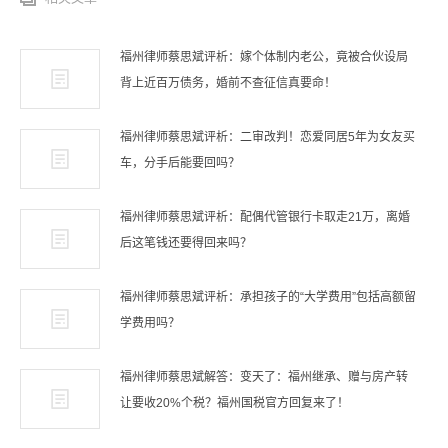
福州律师蔡思斌评析：嫁个体制内老公，竟被合伙设局
背上近百万债务，婚前不查征信真要命！
福州律师蔡思斌评析：二审改判！恋爱同居5年为女友买
车，分手后能要回吗？
福州律师蔡思斌评析：配偶代管银行卡取走21万，离婚
后这笔钱还要得回来吗？
福州律师蔡思斌评析：承担孩子的“大学费用”包括高额留
学费用吗？
福州律师蔡思斌解答：变天了：福州继承、赠与房产转
让要收20%个税？福州国税官方回复来了！