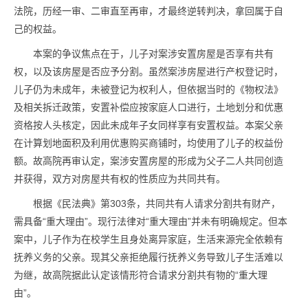
法院，历经一审、二审直至再审，才最终逆转判决，拿回属于自
己的权益。
本案的争议焦点在于，儿子对案涉安置房屋是否享有共有
权，以及该房屋是否应予分割。虽然案涉房屋进行产权登记时，
儿子仍为未成年，未被登记为权利人，但依据当时的《物权法》
及相关拆迁政策，安置补偿应按家庭人口进行，土地划分和优惠
资格按人头核定，因此未成年子女同样享有安置权益。本案父亲
在计算划地面积及利用优惠购买商铺时，均使用了儿子的权益份
额。故高院再审认定，案涉安置房屋的形成为父子二人共同创造
并获得，双方对房屋共有权的性质应为共同共有。
根据《民法典》第303条，共同共有人请求分割共有财产，
需具备“重大理由”。现行法律对“重大理由”并未有明确规定。但本
案中，儿子作为在校学生且身处离异家庭，生活来源完全依赖有
抚养义务的父亲。现其父亲拒绝履行抚养义务导致儿子生活难以
为继，故高院据此认定该情形符合请求分割共有物的“重大理
由”。