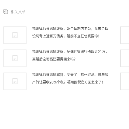
相关文章
福州律师蔡思斌评析：嫁个体制内老公，竟被合伙
设局背上近百万债务，婚前不查征信真要命！
福州律师蔡思斌评析：配偶代管银行卡取走21万，
离婚后这笔钱还要得回来吗？
福州律师蔡思斌解答：变天了：福州继承、赠与房
产转让要收20%个税？福州国税官方回复来了！