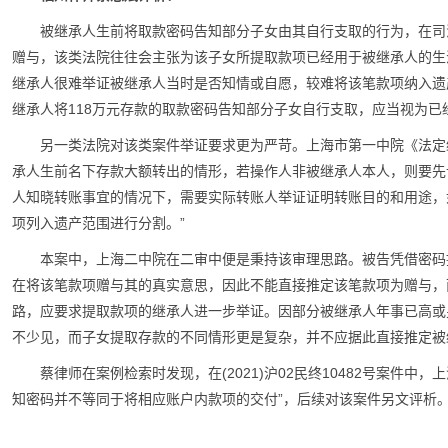
被继承人生前将取款密码告知部分子女由其自行支取的行为，在司
赠与，该类法院往往会主张为该子女所提取款项已经用于被继承人的生
继承人很难举证被继承人当时是否知情或自愿，较难将该笔款项纳入遗产范
继承人将118万元存款的取款密码告知部分子女自行支取，应当视为已
另一类法院对该类案件举证要求更为严苛。上海市第一中院《法定
承人生前名下存款大额转出的情形，若操作人非被继承人本人，则要先
人知晓转账事宜的情况下，需要实际转账人举证证明转账目的和用途，
项列入遗产范围进行分割。”
本案中，上海二中院在二审中便是秉持该审理思路。被告凭借密码
在将该笔款项赠与其的真实意思，因此不能直接推定该笔款项为赠与，
路，应要求提取款项的继承人进一步举证。因部分被继承人年事已高或
不少见，而子女提取存款的不同情形更是复杂，并不应据此直接推定被
蔡律师在案例检索时发现，在(2021)沪02民终10482号案件
知密码并不等同于将相应账户内款项的交付”，后续对该案件另文评析