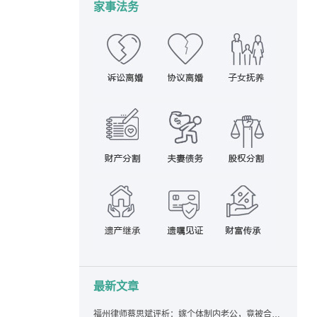
家事法务
最新文章
福州律师蔡思斌评析：嫁个体制内老公，竟被合伙设局背上近百万债务，婚前不查征信真要命！