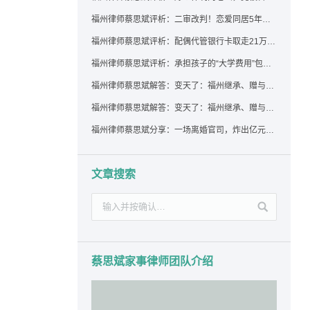
福州律师蔡思斌评析：二审改判！恋爱同居5年为女友买车，分手后能要回吗？
福州律师蔡思斌评析：配偶代管银行卡取走21万，离婚后这笔钱还要得回来吗？
福州律师蔡思斌评析：承担孩子的“大学费用”包括高额留学费用吗？
福州律师蔡思斌解答：变天了：福州继承、赠与房产转让要收20%个税？福州国税官方回复来了！
福州律师蔡思斌解答：变天了：福州继承、赠与房产转让要收20%个税？福州国税官方回答来了！
福州律师蔡思斌分享：一场离婚官司，炸出亿元“糊涂账”：本想分割家产，结果“自爆”了家底
文章搜索
蔡思斌家事律师团队介绍