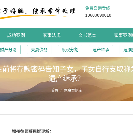
免费咨询专线
13600898018
成功案例
家事法规
文书范本
家事案例
财产分割
夫妻债务
股权分割
遗产继承
遗嘱
生前将存款密码告知子女，子女自行支取称
遗产继承？
首页
家事案例库
福州律师蔡思斌评析：