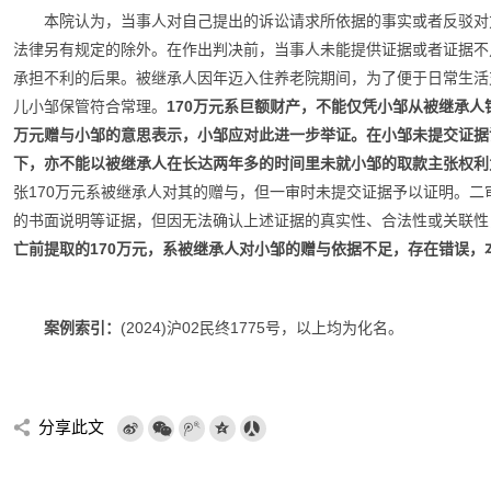
本院认为，当事人对自己提出的诉讼请求所依据的事实或者反驳对
法律另有规定的除外。在作出判决前，当事人未能提供证据或者证据不
承担不利的后果。被继承人因年迈入住养老院期间，为了便于日常生活
儿小邹保管符合常理。
170万元系巨额财产，不能仅凭
小邹
从被继承人
万元赠与
小邹
的意思表示，
小邹
应对此进一步举证。在
小邹
未提交证据
下，亦不能以被继承人在长达两年多的时间里未就
小邹
的取款主张权利
张170万元系被继承人对其的赠与，但一审时未提交证据予以证明。
的书面说明等证据，但因无法确认上述证据的真实性、合法性或关联性
亡前提取的170万元，系被继承人对
小邹
的赠与依据不足，存在错误，
案例索引：
(2024)沪02民终1775号，以上均为化名。
分享此文