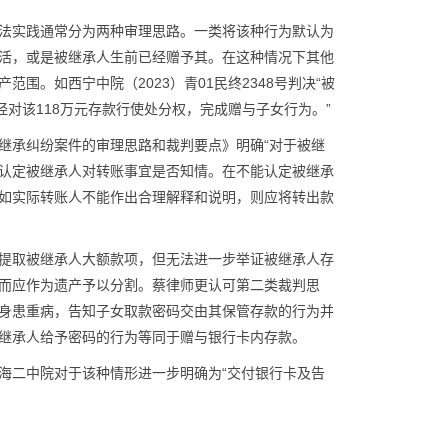
法实践通常分为两种审理思路。一类将该种行为默认为
活，或是被继承人生前已经赠予其。在这种情况下其他
围。如西宁中院（2023）青01民终2348号判决“被
经对该118万元存款行使处分权，完成赠与子女行为。”
继承纠纷案件的审理思路和裁判要点》明确“对于被继
认定被继承人对转账事宜是否知情。在不能认定被继承
如实际转账人不能作出合理解释和说明，则应将转出款
提取被继承人大额款项，但无法进一步举证被继承人存
而应作为遗产予以分割。蔡律师更认可第二类裁判思
身患重病，告知子女取款密码交由其保管存款的行为并
继承人给予密码的行为等同于赠与银行卡内存款。
中，上海二中院对于该种情形进一步明确为“交付银行卡及告
。