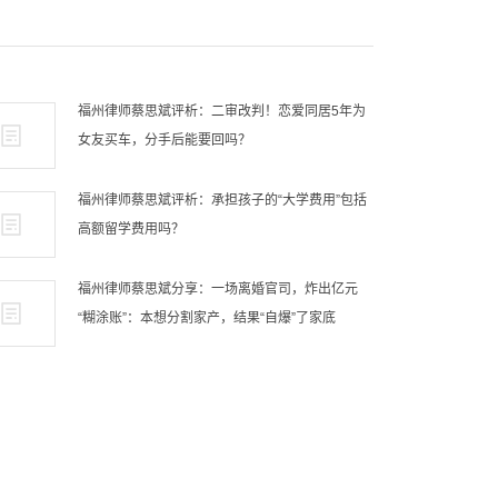
福州律师蔡思斌评析：二审改判！恋爱同居5年为
女友买车，分手后能要回吗？
福州律师蔡思斌评析：承担孩子的“大学费用”包括
高额留学费用吗？
福州律师蔡思斌分享：一场离婚官司，炸出亿元
“糊涂账”：本想分割家产，结果“自爆”了家底