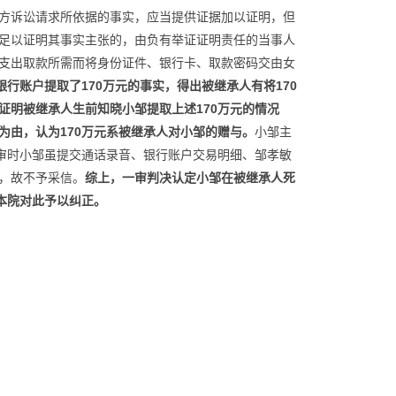
方诉讼请求所依据的事实，应当提供证据加以证明，但
足以证明其事实主张的，由负有举证证明责任的当事人
支出取款所需而将身份证件、银行卡、取款密码交由女
银行账户提取了170万元的事实，得出被继承人有将170
证明被继承人生前知晓
小邹
提取上述170万元的情况
为由，认为170万元系被继承人对
小邹
的赠与。
小邹主
二审时小邹虽提交通话录音、银行账户交易明细、邹孝敏
，故不予采信。
综上，一审判决认定
小邹
在被继承人死
本院对此予以纠正。