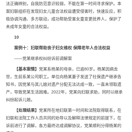
法正确辨别，自我防范意识较弱，不能在第一时间寻求保护。本
案妇联组织在发现妇女儿童合法权益遭受侵害时，快速反应，积
极协调沟通、多方联动，成功帮助受害女童变更抚养人，保护了
未成年女童的合法权益。
10
案例十：妇联帮助丧子妇女维权 保障老年人合法权益
——党某继承权纠纷诉前调解案
【基本案情】
党某系杨某的母亲，已逾80岁。杨某因病去
世，生前系某公司职工。单位向杨某妻子发送了社保遗产继承告
知书，因党某与其儿媳对遗产分配无法达成一致，一直未领取遗
产，导致党某生活困难。2022年，党某向妇联求助，同时以继承
纠纷起诉儿媳。
【处理结果】
党某所在地妇联第一时间和法院取得联系，在
妇联和法院工作人员共同的劝导以及解释法律规定的前提下，在
诉前进行了调解，各方最终达成调解协议，党某顺利分得杨某的