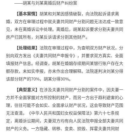
——胡某与刘某离婚后财产纠纷案
【基本案情】
胡某和刘某因感情破裂，向法院起诉请求离
婚，双方在审理过程中就夫妻共同财产分割问题无法达成一致意
见，未在离婚诉讼中处理。离婚后，胡某起诉要求分割夫妻共同
房产归其所有，刘某反诉请求分割其他财产。
【处理结果】
法院在审理过程中，为查明双方财产状况，分
别向双方发出《夫妻共同财产申报令》，并要求双方真实、全面
填报财产信息。经调查，胡某在婚姻存续期间某银行账户存在大
额存款，未如实申报，亦未作出合理解释。法院遂判决刘某分得
该部分财产的70%，胡某分得30%。
【典型意义】
在涉及夫妻共同财产分割的案件中，因夫妻一
方并不全面掌握对方所控制的财产，而另一方出于趋利避害的心
理，往往可能不会如实、全面承认财产状况，这会导致财产范围
无法查清。《中华人民共和国妇女权益保障法》第六十七条规
定，离婚诉讼期间，夫妻双方均有向人民法院申报全部夫妻共同
财产的义务。一方隐藏、转移、变卖、损毁、挥霍夫妻共同财