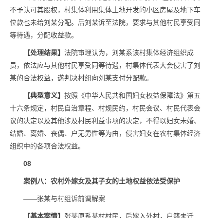
不予认可其股权，村集体利用集体土地开发的小区房屋及地下车
位款也未给刘某分配。后刘某诉至法院，要求与其他村民享受同
等待遇，分配收益款。
【处理结果】
法院审理认为，刘某系该村集体经济组织成
员，依法应与其他村民享受同等待遇，村集体代表大会侵害了刘
某的合法权益，遂判决村组向刘某支付分配款。
【典型意义】
按照《中华人民共和国妇女权益保障法》第五
十六条规定，村民自治章程、村规民约，村民会议、村民代表会
议的决定以及其他涉及村民利益事项的决定，不得以妇女未婚、
结婚、离婚、丧偶、户无男性等为由，侵害妇女在农村集体经济
组织中的各项合法权益。
08
案例八：农村外嫁女及其子女的土地权益依法受保护
——张某与村组诉前调解案
【基本案情】
张某原系某村村民，后嫁入外村，户籍未迁