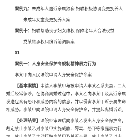
案例九：
未成年人遭近亲属猥亵 妇联积极协调变更抚养人
——未成年女童变更抚养人案
案例十：
妇联帮助丧子妇女维权 保障老年人合法权益
——党某继承权纠纷诉前调解案
01
案例一：人身安全保护令规制精神暴力行为
李某甲向人民法院申请人身安全保护令案
【基本案情】
申请人李某甲与被申请人李某乙系夫妻，二人
婚后经常争吵，在协商离婚过程中，李某乙向李某甲及其近亲属
发送包含有恐吓和威胁内容的信息，并以侵害李某甲近亲属生命
相威胁。李某甲向法院申请人身安全保护令，并提起离婚诉讼。
【处理结果】
法院经审理后向李某乙发出人身安全保护令，
裁定禁止李某乙对李某甲实施威胁、辱骂、恐吓等家庭暴力行
为、禁止李某乙主动接触李某甲及其近亲属、禁止李某乙以电