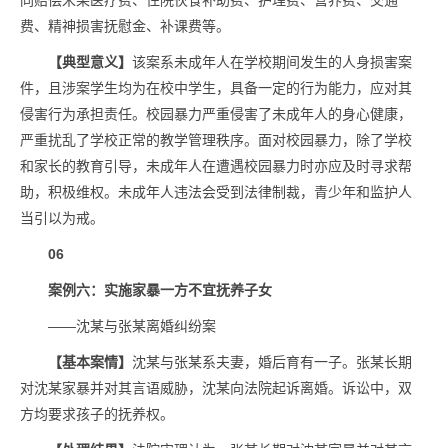
同赔偿宋某医疗费、住院伙食补助费、护理费、营养费、交通
费、精神损害抚慰金、补课费等。
【典型意义】
该案系未成年人在学校期间发生的人身损害案
件，且涉案学生均为在校中学生，具备一定的行为能力，应对其
侵害行为承担责任。校园暴力严重侵害了未成年人的身心健康，
严重扰乱了学校正常的教学管理秩序。面对校园暴力，除了学校
和家长的教育引导，未成年人在遭遇校园暴力时亦应及时寻求帮
助，积极维权。未成年人违法会受到法律制裁，青少年和监护人
当引以为戒。
06
案例六：实施家暴一方不宜抚养子女
——沈某与张某离婚纠纷案
【基本案情】
沈某与张某系夫妻，婚后育有一子。张某长期
对沈某家暴并对其言语威胁，沈某向法院起诉离婚。诉讼中，双
方均要求孩子的抚养权。