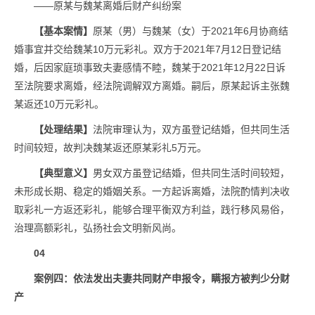
——原某与魏某离婚后财产纠纷案
【基本案情】
原某（男）与魏某（女）于2021年6月协商结
婚事宜并交给魏某10万元彩礼。双方于2021年7月12日登记结
婚，后因家庭琐事致夫妻感情不睦，魏某于2021年12月22日诉
至法院要求离婚，经法院调解双方离婚。嗣后，原某起诉主张魏
某返还10万元彩礼。
【处理结果】
法院审理认为，双方虽登记结婚，但共同生活
时间较短，故判决魏某返还原某彩礼5万元。
【典型意义】
男女双方虽登记结婚，但共同生活时间较短，
未形成长期、稳定的婚姻关系。一方起诉离婚，法院酌情判决收
取彩礼一方返还彩礼，能够合理平衡双方利益，践行移风易俗，
治理高额彩礼，弘扬社会文明新风尚。
04
案例四：依法发出夫妻共同财产申报令，瞒报方被判少分财
产