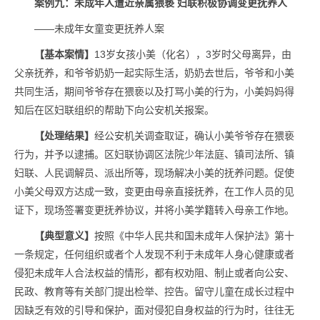
案例九：未成年人遭近亲属猥亵 妇联积极协调变更抚养人
——未成年女童变更抚养人案
【基本案情】
13岁女孩小美（化名），3岁时父母离异，由
父亲抚养，和爷爷奶奶一起实际生活，奶奶去世后，爷爷和小美
共同生活，期间爷爷存在猥亵以及打骂小美的行为，小美妈妈得
知后在区妇联组织的帮助下向公安机关报案。
【处理结果】
经公安机关调查取证，确认小美爷爷存在猥亵
行为，并予以逮捕。区妇联协调区法院少年法庭、镇司法所、镇
妇联、人民调解员、派出所等，现场解决小美的抚养问题。促使
小美父母双方达成一致，变更由母亲直接抚养，在工作人员的见
证下，现场签署变更抚养协议，并将小美学籍转入母亲工作地。
【典型意义】
按照《中华人民共和国未成年人保护法》第十
一条规定，任何组织或者个人发现不利于未成年人身心健康或者
侵犯未成年人合法权益的情形，都有权劝阻、制止或者向公安、
民政、教育等有关部门提出检举、控告。留守儿童在成长过程中
因缺乏有效的引导和保护，面对侵犯自身权益的行为时，往往无