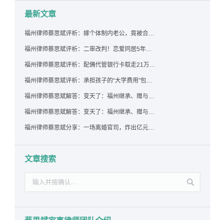
最新文章
福州律师蔡思斌评析：嫁个体制内老公，竟被合伙设局背上近百万债务，婚前不查征信真要命！
福州律师蔡思斌评析：二审改判！恋爱同居5年为女友买车，分手后能要回吗？
福州律师蔡思斌评析：配偶代管银行卡取走21万，离婚后这笔钱还要得回来吗？
福州律师蔡思斌评析：承担孩子的“大学费用”包括高额留学费用吗？
福州律师蔡思斌解答：变天了：福州继承、赠与房产转让要收20%个税？福州国税官方回复来了！
福州律师蔡思斌解答：变天了：福州继承、赠与房产转让要收20%个税？福州国税官方回答来了！
福州律师蔡思斌分享：一场离婚官司，炸出亿元“糊涂账”：本想分割家产，结果“自爆”了家底
文章搜索