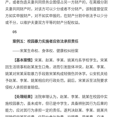
产，或者伪造夫妻共同债务企图侵占另一方财产的，在离婚分割
夫妻共同财产时，对该方可以少分或者不分财产。该制度督促双
方如实申报财产，对不如实申报的，在财产分割中依法予以少分
或不分，以维护夫妻双方平等的财产分配权益。
05
案例五：校园暴力实施者应依法承担责任
——宋某生命权、身体权、健康权纠纷案
【基本案情】
宋某、赵某、李某、姚某均系学校学生。宋某
因生活琐事和赵某发生口角，进而引发肢体冲突，赵某、李某、
姚某对宋某采取暴力手段致宋某构成轻微伤并休学。公安机关给
予赵某、李某、姚某相应的行政处罚。嗣后，宋某诉至法院要求
侵权人承担损害赔偿。
【处理结果】
法院审理认为，赵某、李某、姚某在校园中实
施校园暴力，虽未成年，但已是中学生，具备辨别其行为后果的
能力，应对其行为承担一定的责任。遂判决赵某、李某、姚某共