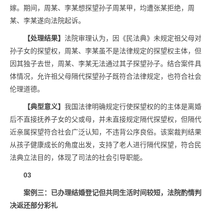
嫁。期间，周某、李某想探望孙子周某甲，均遭张某拒绝，周
某、李某遂向法院起诉。
【处理结果】
法院审理认为，因《民法典》未规定祖父母对
孙子女的探望权，周某、李某虽不是法律规定的探望权主体，但
因其独子去世，周某、李某无法通过其子探望孙子。结合案件具
体情况，允许祖父母隔代探望孙子既符合法律规定，也符合社会
伦理道德。
【典型意义】
我国法律明确规定行使探望权的的主体是离婚
后不直接抚养子女的父或母，并未直接规定隔代探望权，但隔代
近亲属探望符合社会广泛认知，不违背公序良俗。该案裁判结果
从孩子健康成长的角度出发，支持了老人进行隔代探望，符合民
法典立法目的，体现了司法的社会引导职能。
03
案例三：已办理结婚登记但共同生活时间较短，法院酌情判
决返还部分彩礼