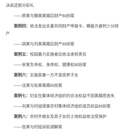
决返还部分彩礼
——原某与魏某离婚后财产纠纷案
案例四：
依法发出夫妻共同财产申报令，瞒报方被判少分财
产
——胡某与刘某离婚后财产纠纷案
案例五：
校园暴力实施者应依法承担责任
——宋某生命权、身体权、健康权纠纷案
案例六：
实施家暴一方不宜抚养子女
——沈某与张某离婚纠纷案
案例七：
妇女在集体经济组织的合法权益不因离婚而丧失
——刘某与村组侵害农村集体经济组织成员权益纠纷案
案例八：
农村外嫁女及其子女的土地权益依法受保护
——张某与村组诉前调解案