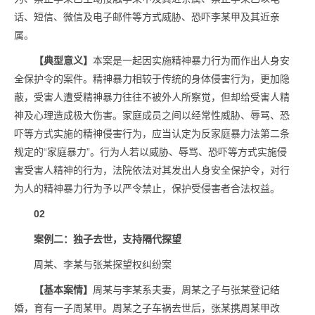
话、短信、微信及电子邮件等方式威胁、恐吓李某甲及其近亲
属。
【典型意义】
本案是一起因实施精神暴力行为而作出人身安
全保护令的案件。精神暴力相较于传统的身体侵害行为，更加隐
蔽，受害人遭受精神暴力往往不被外人所察觉，但却给受害人精
神及心理造成极大伤害。家庭成员之间以经常性威胁、辱骂、恐
吓等方式实施的精神侵害行为，应当认定为反家庭暴力法第二条
规定的“家庭暴力”。行为人若以威胁、辱骂、恐吓等方式实施侵
害受害人精神的行为，法院依法对其发出人身安全保护令，对行
为人的精神暴力行为予以严令禁止，保护受侵害者合法权益。
02
案例二：独子去世，支持隔代探望
周某、李某与张某探望权纠纷案
【基本案情】
周某与李某系夫妻，周某之子与张某登记结
婚，育有一子周某甲。周某之子车祸去世后，张某携周某甲改