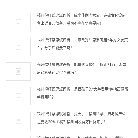
福州律师蔡思斌评析：嫁个体制内老公，竟被合伙设局
背上近百万债务，婚前不查征信真要命！
福州律师蔡思斌评析：二审改判！恋爱同居5年为女友买
车，分手后能要回吗？
福州律师蔡思斌评析：配偶代管银行卡取走21万，离婚
后这笔钱还要得回来吗？
福州律师蔡思斌评析：承担孩子的“大学费用”包括高额留
学费用吗？
福州律师蔡思斌解答：变天了：福州继承、赠与房产转
让要收20%个税？福州国税官方回复来了！