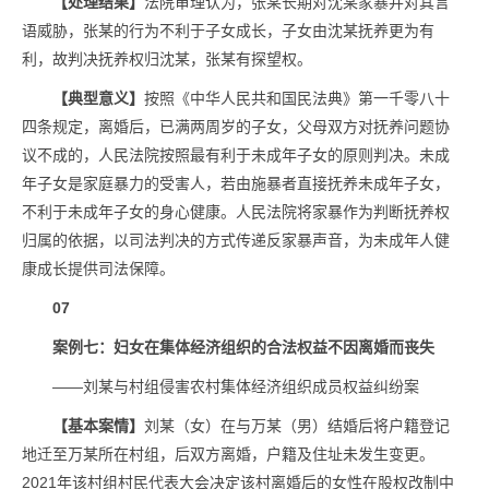
【处理结果】
法院审理认为，张某长期对沈某家暴并对其言
语威胁，张某的行为不利于子女成长，子女由沈某抚养更为有
利，故判决抚养权归沈某，张某有探望权。
【典型意义】
按照《中华人民共和国民法典》第一千零八十
四条规定，离婚后，已满两周岁的子女，父母双方对抚养问题协
议不成的，人民法院按照最有利于未成年子女的原则判决。未成
年子女是家庭暴力的受害人，若由施暴者直接抚养未成年子女，
不利于未成年子女的身心健康。人民法院将家暴作为判断抚养权
归属的依据，以司法判决的方式传递反家暴声音，为未成年人健
康成长提供司法保障。
07
案例七：妇女在集体经济组织的合法权益不因离婚而丧失
——刘某与村组侵害农村集体经济组织成员权益纠纷案
【基本案情】
刘某（女）在与万某（男）结婚后将户籍登记
地迁至万某所在村组，后双方离婚，户籍及住址未发生变更。
2021年该村组村民代表大会决定该村离婚后的女性在股权改制中