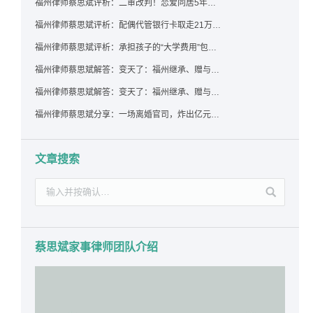
福州律师蔡思斌评析：二审改判！恋爱同居5年为女友买车，分手后能要回吗？
福州律师蔡思斌评析：配偶代管银行卡取走21万，离婚后这笔钱还要得回来吗？
福州律师蔡思斌评析：承担孩子的“大学费用”包括高额留学费用吗？
福州律师蔡思斌解答：变天了：福州继承、赠与房产转让要收20%个税？福州国税官方回复来了！
福州律师蔡思斌解答：变天了：福州继承、赠与房产转让要收20%个税？福州国税官方回答来了！
福州律师蔡思斌分享：一场离婚官司，炸出亿元“糊涂账”：本想分割家产，结果“自爆”了家底
文章搜索
蔡思斌家事律师团队介绍