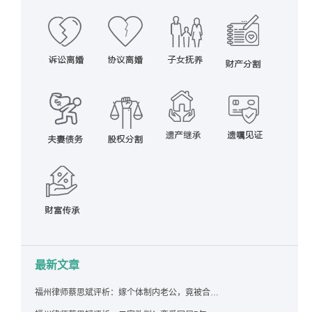
最新文章
福州律师蔡思斌评析：嫁个体制内老公，竟被合伙设局背上近百万债务，婚前不查征信真要命！