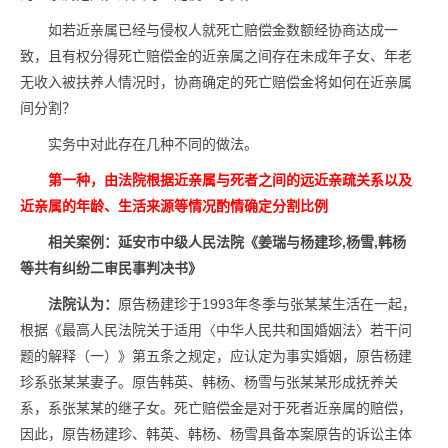
如若近亲属已经与侵权人就死亡赔偿金数额经协商达成一
致，且有权分得死亡赔偿金的近亲属之间存在未成年子女、年老
无收入被扶养人情况时，协商确定的死亡赔偿金将如何在近亲属
间分割？
实务中对此存在几种不同的做法。
第一种，由法院根据近亲属与死者之间的远近亲疏关系以及
近亲属的年龄、生活来源等情况酌情确定分割比例
相关案例：
延安市中级人民法院
《
姜瑞与杨建珍,杨雪,韩杨
等共有纠纷二审民事判决书
》
法院认为：
原告杨建珍于1993年冬季与张某某生活在一起，
根据《最高人民法院关于适用〈中华人民共和国婚姻法〉若干问
题的解释（一）》第五条之规定，应认定为事实婚姻，原告杨建
珍系张某某妻子。原告韩英、韩杨、杨雪与张某某形成抚养关
系，系张某某的继子女。死亡赔偿金是对于死者近亲属的赔偿，
因此，原告杨建珍、韩英、韩杨、杨雪具备本案原告的诉讼主体