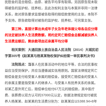
抚慰金的混合赔偿，由原、被告平均享有取得。另因原告现未取
得被告的监护权、抚养权，且此次权利主张与本案并非同一法律
关系，故对原告要求监督被告取得的赔偿款使用的主张，本院不
予支持。原告欲取得对被告的监护权、抚养权，可另案主张。
第三种，直接计算出未成年子女及年老体弱父母各自应分得
的法定被扶养人生活费数额，将约定死亡赔偿金总额减被扶养人
生活费总额后，剩余款项由近亲属平均分得
相关案例：
大通回族土族自治县人民法院（2014）大城民初
字第305号
《
赵某某与杨某某物权保护纠纷案一审民事判决书
》
法院观点：
当
事人在民事活动中的地位平等，合法的民事权
益应当受到保护，并应当遵循诚实信用原则。国家法律规定死亡
赔偿金是支付给受害人亲属的赔偿金，接受死亡赔偿金的受害人
的亲属主要是指受害人的继承人、与受害人有抚养关系的亲属。
祁某乙意外死亡后，赔偿单位给付67万元的赔偿款，其中医疗
费、丧葬费以双方认可的37000元认定，依据法律规定给付被抚
养人杨某某、赵某某的生活费分别为：赵某某应以5388.94×8年