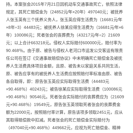
持。本案张会2015年7月21日因机动车交通事故死亡，依照法律
规定，其死亡赔偿金为（24852元∕年×20年）497040元；被抚养
人张玉英有三个抚养义务人，张玉英应得生活费为（16681元∕年
×8年÷3）44483元；被抚养人徐某应得生活费为（16681元∕年×6
年）100086元；死者张会的丧葬费为（43217元∕年÷2）21609
元；以上合计663218元。侵权人实际赔付600000元，赔付率为
90.468％。由于原、被告与侵权人老河口市运发公交客运有限责
任公司在签订《交通事故赔偿协议》中未明确死亡赔偿金及被抚
养人生活费具体项目金额，且原、被告未以家庭关系共同生活，
原、被告应享有的被抚养人生活费应按照赔付率标准由原、被告
各自取得，即：原告张玉英应实际取得生活费（44483元
×90.468％）40243元；被告徐某应实际取得生活费（100086元
×90.468％）90546元。死者张会实际赔付的丧葬费应为（21609
元×90.468％）19549元，原告张玉英领取死者张会的丧葬费金
额为22000元，按照赔付率计算，原告该项多领取2451元，应从
其取得赔偿款中扣减。死者张会的死亡赔偿金实际赔付为
（497040元×90.468％）449662元，应视为死亡赔偿金、精神