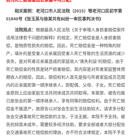
则为死亡赔偿金由近亲属平均分配。
相关案例：
老河口市人民法院（2015）鄂老河口民初字第
01840号
《
张玉英与徐某共有纠纷一审民事判决书
》
法院观点：
根据最高人民法院《关于审理人身损害赔偿案件
适用法律若干问题的解释》的规定，死亡赔偿金是人身损害赔
偿，是物质性损失的赔偿。因此，死亡赔偿金是一种特殊的财
产，填补的是受害人近亲属因受害人死亡导致的生活资源的减少
丧失，是对死者近亲属造成的家庭收入“逸失利益”的赔偿，由于
死亡赔偿金的性质是财产损害赔偿，其内容是对死者家庭整体预
期收入的赔偿，因此，赔偿权利人首先是指与死者家庭成员范围
内的近亲属即第一顺序继承人，即配偶、父母、子女。死亡赔偿
金原则上应由家庭生活共同体成员共同取得。本案原、被告均属
已故张会的第一顺序继承人，享有同等的赔偿权利。由于死亡赔
偿金不属遗产，故原告以对张会生前生活扶助较大，请求多分配
张会交通事故死亡赔偿款的主张，于法无据，本院不予支持。被
告抗辩其未成年，需要较多经济扶助，要求全部或者大部分配张
会交通事故死亡赔偿款的理由，亦不符合法律规定，本院不予支