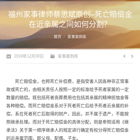
福州家事律师蔡思斌原创–死亡赔偿金
在近亲属之间如何分割？
您的位置：
首页
家事案例库
2019年12月30日
家事案例库
死亡赔偿金，也称死亡补偿费，是指受害人因各种非正常事
故或死亡的，由相关责任人按照一定的标准给予死者家属的一定
数量的赔偿。既包括死者丧葬费用也包括其亲属的精神抚恤金等
各种赔偿。而死亡赔偿金系对于死者死亡后给予死者近亲属的补
偿，系在死者死亡后取得的财产，因此，并不属于遗产，不能按
照继承处理。而对于死亡赔偿金的具体分配，则是参照适用《继
承法》关于第一顺序继承人的规定进行确定有权分得死亡赔偿金
的近亲属范围，即父母、配偶、子女。