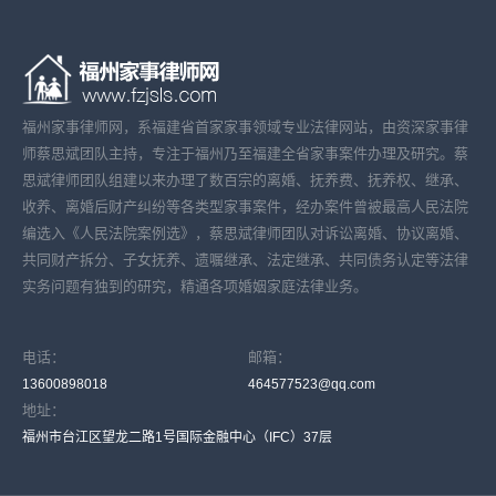
福州家事律师网，系福建省首家家事领域专业法律网站，由资深家事律
师蔡思斌团队主持，专注于福州乃至福建全省家事案件办理及研究。蔡
思斌律师团队组建以来办理了数百宗的离婚、抚养费、抚养权、继承、
收养、离婚后财产纠纷等各类型家事案件，经办案件曾被最高人民法院
编选入《人民法院案例选》，蔡思斌律师团队对诉讼离婚、协议离婚、
共同财产拆分、子女抚养、遗嘱继承、法定继承、共同债务认定等法律
实务问题有独到的研究，精通各项婚姻家庭法律业务。
电话：
邮箱：
13600898018
464577523@qq.com
地址：
福州市台江区望龙二路1号国际金融中心（IFC）37层