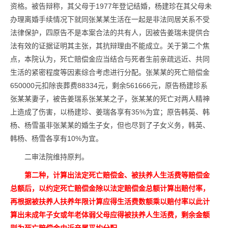
资格。被告辩称，其父母于1977年登记结婚，杨建珍在其父母未
办理离婚手续情况下就同张某某生活在一起是非法同居关系不受
法律保护，四原告不是本案合法的共有人，因被告姜瑞未提供合
法有效的证据证明其主张，其抗辩理由不能成立。关于第二个焦
点，本院认为，死亡赔偿金应当结合与死者生前亲疏远近、共同
生活的紧密程度等因素综合考虑进行分配。张某某的死亡赔偿金
650000元扣除丧葬费88334元，剩余561666元，原告杨建珍系
张某某妻子，被告姜瑞系张某某之子，张某某的死亡对两人精神
上造成了伤害，以杨建珍、姜瑞各享有35%为宜；原告韩英、韩
杨、杨雪虽非张某某的婚生子女，但也尽到了子女义务，韩英、
韩杨、杨雪各享有10%为宜。
二审法院维持原判。
第二种，计算出法定死亡赔偿金、被扶养人生活费等赔偿金
总额后，以约定死亡赔偿金除以法定赔偿金总额计算出赔付率，
再根据被扶养人扶养年限计算应得生活费数额乘以赔付率以此计
算出未成年子女或年老体弱父母应得被扶养人生活费，剩余金额