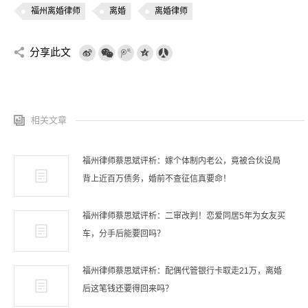
福州离婚律师
离婚
离婚律师
分享此文
相关文章
福州律师蔡思斌评析：嫁个体制内老公，竟被合伙设局
背上近百万债务，婚前不查征信真要命！
福州律师蔡思斌评析：二审改判！恋爱同居5年为女友买
车，分手后能要回吗？
福州律师蔡思斌评析：配偶代管银行卡取走21万，离婚
后这笔钱还要得回来吗？