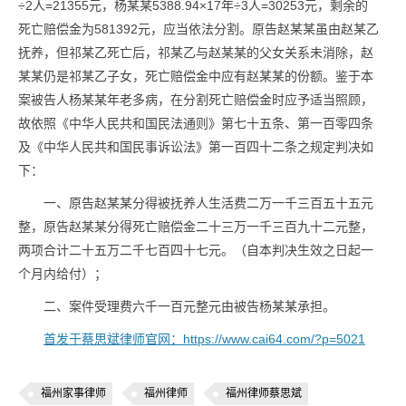
÷2人=21355元，杨某某5388.94×17年÷3人=30253元，剩余的
死亡赔偿金为581392元，应当依法分割。原告赵某某虽由赵某乙
抚养，但祁某乙死亡后，祁某乙与赵某某的父女关系未消除，赵
某某仍是祁某乙子女，死亡赔偿金中应有赵某某的份额。鉴于本
案被告人杨某某年老多病，在分割死亡赔偿金时应予适当照顾，
故依照《中华人民共和国民法通则》第七十五条、第一百零四条
及《中华人民共和国民事诉讼法》第一百四十二条之规定判决如
下：
一、原告赵某某分得被抚养人生活费二万一千三百五十五元
整，原告赵某某分得死亡赔偿金二十三万一千三百九十二元整，
两项合计二十五万二千七百四十七元。（自本判决生效之日起一
个月内给付）；
二、案件受理费六千一百元整元由被告杨某某承担。
首发于蔡思斌律师官网：https://www.cai64.com/?p=5021
福州家事律师
福州律师
福州律师蔡思斌