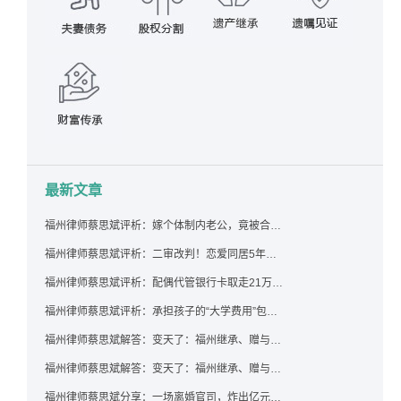
最新文章
福州律师蔡思斌评析：嫁个体制内老公，竟被合伙设局背上近百万债务，婚前不查征信真要命！
福州律师蔡思斌评析：二审改判！恋爱同居5年为女友买车，分手后能要回吗？
福州律师蔡思斌评析：配偶代管银行卡取走21万，离婚后这笔钱还要得回来吗？
福州律师蔡思斌评析：承担孩子的“大学费用”包括高额留学费用吗？
福州律师蔡思斌解答：变天了：福州继承、赠与房产转让要收20%个税？福州国税官方回复来了！
福州律师蔡思斌解答：变天了：福州继承、赠与房产转让要收20%个税？福州国税官方回答来了！
福州律师蔡思斌分享：一场离婚官司，炸出亿元“糊涂账”：本想分割家产，结果“自爆”了家底