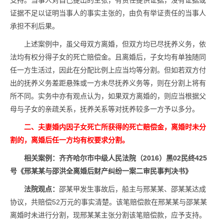
支持。当事人对自己提出的主张，有责任提供证据，没有证据或
证据不足以证明当事人的事实主张的，由负有举证责任的当事人
承担不利后果。
上述案例中，虽父母双方离婚，但双方均已尽抚养义务，依
法均有权分得子女的死亡赔偿金。且离婚后，子女均有单独随同
任一方生活过，因此在分配比例上应当均等分割。但如若双方付
出的抚养义务差距悬殊或一方未尽抚养义务等，则在分割上将有
所不同。实务中亦有观点认为，如果双方离婚的，则应当根据父
母与子女的亲疏关系，抚养关系等对抚养较多一方予以多分。
二、夫妻婚内因子女死亡所获得的死亡赔偿金，离婚时未分
割的，离婚后任一方均有权要求分割。
相关案例：
齐齐哈尔市中级人民法院（2016）黑02民终425
号
《
邢某某与邵洪全离婚后财产纠纷一案二审民事判决书
》
法院观点：
邵某甲发生事故后，船主与邢某某、邵某某达成
协议，共赔偿52万元的事实清楚。该笔赔偿款在邢某某与邵某某
离婚时未进行分割，现邢某某主张分割该笔赔偿款，应予支持。