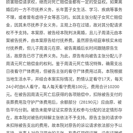
损害赔偿请求权，继而对死亡赔偿金都有一定的受益权。如果离
婚后的一方不尽抚养义务，长年置子女生活、学习、疾病等事务
不理，或者曾有虐待子女等恶习的。如其主张分配子女死亡赔偿
金，因其未尽抚养子女义务，主观上存在过错，故对其分配请求
权不予支持。本案原、被告经本院判决离婚，且儿子周清元由本
案被告抚养，由本案原告给付抚养费。虽然原告经庭审核实未给
付抚养费，但儿子周清元在原、被告离婚后长时间跟随原告生
活，故原告已尽了抚养义务。为此，原告有向被告主张分配儿子
周清元死亡赔偿金的权利。鉴于周清元死亡情况特殊，确需支出
日夜看守尸体费用，但被告主张的看守尸体费用过高，本院根据
当地生活水平，并结合本案实际情况，酌情认定看守17天，每天
24小时由6人看守，每人每天看守费用100元，费用合计10200
元。在被告因周清元死亡后获得的各项赔偿中，扣除被告支付的
丧葬费用及守护尸体费用后，余额部分（28190元）应由原、被
告平均分割。被告未能举证证实原告无权参与分配的法定情形存
在，故本院对被告的辩解主张依法不予支持。原告主张的请求中
未扣除被告支出的费用，故本院对原告的诉讼请求依法部分予以