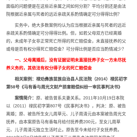
面临的问题便是在这些近亲属之间如何分割？平均分割还是由法
院根据近亲属与死者的远近亲疏关系酌情确定可分得得比例？
实务中，绝大多数案例均认为应当根据近亲属与死者的远近
亲疏关系酌情确定可分得得比例。但，如若父母双方已经离婚
的，未成年子女非正常死亡所得的死亡赔偿金，未直接抚养的父
或母是否有权分得死亡赔偿金？可分得比例是否应当酌情减少？
一、父母离婚后，没有证据证明未直接抚养子女一方未尽抚
养义务的，其依法有权分得子女的死亡赔偿金
相关案例：
禄劝彝族苗族自治县人民法院（2014）禄民初字
第58号
《
马有香与周光文财产损害赔偿纠纷一审民事判决书
》
案情简介：
原、被告曾系夫妻关系。2011年10月19日本院
以（2011）禄民初字第807号《民事判决书》，判决：原、被告
离婚；原、被告所生女儿周草元、儿子周清元由本案被告周光文
抚养，由本案原告马有香每月给付抚养费200元，至女儿周草
元、儿子周清元独立生活时止。原告至今未给付子女抚养费。