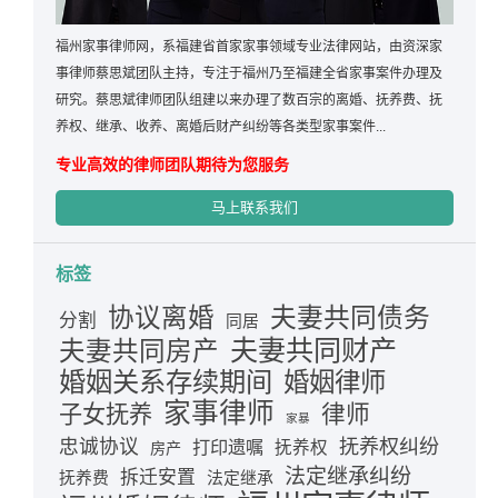
福州家事律师网，系福建省首家家事领域专业法律网站，由资深家
事律师蔡思斌团队主持，专注于福州乃至福建全省家事案件办理及
研究。蔡思斌律师团队组建以来办理了数百宗的离婚、抚养费、抚
养权、继承、收养、离婚后财产纠纷等各类型家事案件...
专业高效的律师团队期待为您服务
马上联系我们
标签
夫妻共同债务
协议离婚
分割
同居
夫妻共同财产
夫妻共同房产
婚姻关系存续期间
婚姻律师
家事律师
律师
子女抚养
家暴
忠诚协议
抚养权纠纷
打印遗嘱
抚养权
房产
法定继承纠纷
拆迁安置
抚养费
法定继承