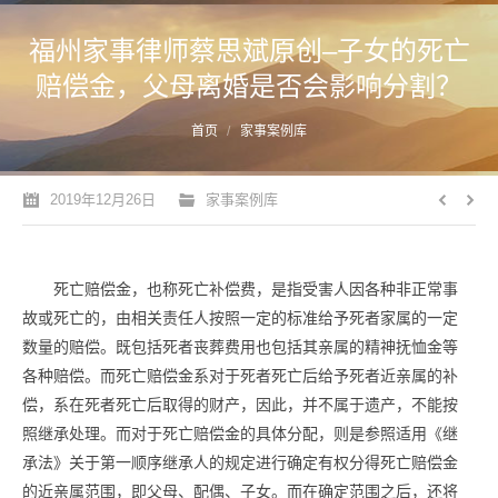
福州家事律师蔡思斌原创–子女的死亡
赔偿金，父母离婚是否会影响分割？
您的位置：
首页
家事案例库
2019年12月26日
家事案例库
死亡赔偿金，也称死亡补偿费，是指受害人因各种非正常事
故或死亡的，由相关责任人按照一定的标准给予死者家属的一定
数量的赔偿。既包括死者丧葬费用也包括其亲属的精神抚恤金等
各种赔偿。而死亡赔偿金系对于死者死亡后给予死者近亲属的补
偿，系在死者死亡后取得的财产，因此，并不属于遗产，不能按
照继承处理。而对于死亡赔偿金的具体分配，则是参照适用《继
承法》关于第一顺序继承人的规定进行确定有权分得死亡赔偿金
的近亲属范围，即父母、配偶、子女。而在确定范围之后，还将