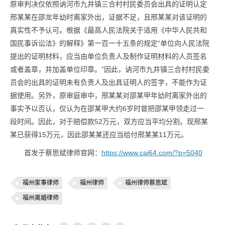
原审判决仅依照讷河市九井镇三合村村民委员会出具的证明认定
邢某某在邵龙年幼时离家外出，证据不足，且邢某某对该证明的
真实性不予认可。根据《最高人民法院关于适用《中华人民共和
国民事诉讼法》的解释》第一百一十五条的规定“单位向人民法院
提出的证明材料，应当由单位负责人及制作证明材料的人员签名
或者盖章，并加盖单位印章。”因此，讷河市九井镇三合村村民委
员会的出具的证明未有负责人及出具证明人的签字，不能作为证
据使用。另外，原审庭审中，邢某某对邵某甲年幼时离家外出的
事实予以否认，仅认为在邵某甲大约6岁时曾把邵某甲领走过一
段时间。因此，对于赔偿款52万元，双方应当平均分割。现邢某
某已获得15万元，因此邵某某还应当给付邢某某11万元。
首发于蔡思斌律师官网：
https://www.cai64.com/?p=5040
福州家事律师
福州律师
福州律师蔡思斌
福州离婚律师