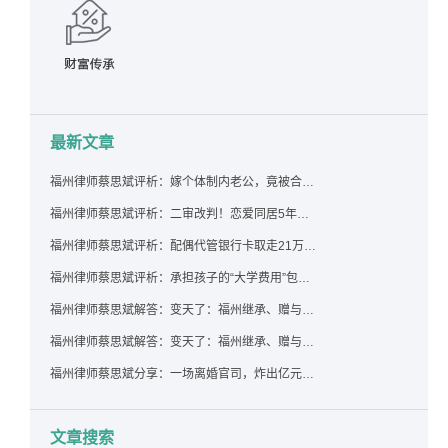
最新文章
福州律师蔡思斌评析：嫁个体制内老公，竟被合伙设局背上近百万债务，婚前不查征信真要命！
福州律师蔡思斌评析：二审改判！恋爱同居5年为女友买车，分手后能要回吗？
福州律师蔡思斌评析：配偶代管银行卡取走21万，离婚后这笔钱还要得回来吗？
福州律师蔡思斌评析：承担孩子的“大学费用”包括高额留学费用吗？
福州律师蔡思斌解答：变天了：福州继承、赠与房产转让要收20%个税？福州国税官方回复来了！
福州律师蔡思斌解答：变天了：福州继承、赠与房产转让要收20%个税？福州国税官方回答来了！
福州律师蔡思斌分享：一场离婚官司，炸出亿元“糊涂账”：本想分割家产，结果“自爆”了家底
文章搜索