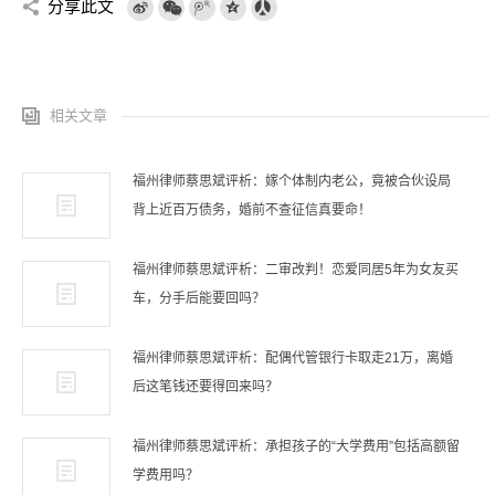
分享此文
相关文章
福州律师蔡思斌评析：嫁个体制内老公，竟被合伙设局
背上近百万债务，婚前不查征信真要命！
福州律师蔡思斌评析：二审改判！恋爱同居5年为女友买
车，分手后能要回吗？
福州律师蔡思斌评析：配偶代管银行卡取走21万，离婚
后这笔钱还要得回来吗？
福州律师蔡思斌评析：承担孩子的“大学费用”包括高额留
学费用吗？