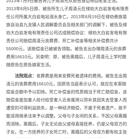
2013年7月9日被告将儿子周清元从原告身边带回老家生活。
2013年8月5日原、被告所生儿子周清元在禄劝大白岩发电有限责
任公司所属大白岩电站溺水身亡。2013年8月19日在禄劝彝族苗
族自治县九龙镇人民调解委员会及相关部门的调解下，被告及禄
劝大白岩发电有限责任公司达成赔偿协议：禄劝大白岩发电有限
责任公司赔偿周清元丧葬费、死亡补偿金等相关补偿费共计
55000元，该赔偿金已被被告领取。被告支出办理周清元的丧葬
费用16610元。另查明：原、被告离婚后，儿子周清元上学时跟
随原告在原告娘家生活。
法院观点：
丧葬费是用来安葬死者遗体的费用。被告支出周
清元的丧葬费用16610元，因原告当庭表示认可，故应在本案赔
偿金总额中予以扣除。死亡补偿金的性质相当于死亡赔偿金，该
赔偿金是加害人给付给受害人近亲属用以弥补其因失去受害人而
遭受的可得利益损失，是一种经济赔偿，不属于死者遗产，故不
能适用继承法来予以调整。父母与子女间的关系，不因父母离婚
而消除。离婚后，子女无论由父或母直接抚养，仍是父母双方的
子女。在一方抚养的子女死亡时，离婚后的父母双方都有权主张