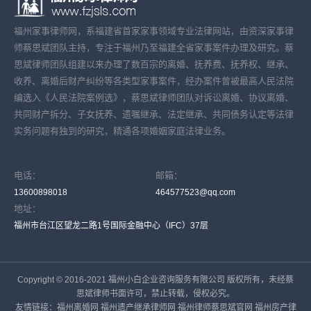
福州家事律师网，系福建省首家家事领域专业法律网站，由资深家事律
师蔡思斌团队主持，专注于福州乃至福建全省家事案件办理及研究。蔡
思斌律师团队组建以来办理了数百宗的离婚、抚养费、抚养权、继承、
收养、离婚后财产纠纷等各类型家事案件，经办案件曾被最高人民法院
编选入《人民法院案例选》，蔡思斌律师团队对诉讼离婚、协议离婚、
共同财产拆分、子女抚养、遗嘱继承、法定继承、共同债务认定等法律
实务问题有独到的研究，精通各项婚姻家庭法律业务。
电话：
邮箱：
13600898018
464577523@qq.com
地址：
福州市台江区望龙二路1号国际金融中心（IFC）37层
Copyright © 2016-2021 福州小白企业咨询服务有限公司 版权所有，未经蔡
思斌律师书面许可，禁止转载，侵权必究。
友情链接：
福州离婚网
福州遗产继承律师网
福州律师蔡思斌官网
福州房产律