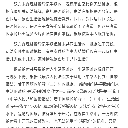
双方未办理结婚登记手续的；返还事由及比例无法确定。根
据我国相关司法解释，彩礼是否返还，由法官根据是否登记、是
否同居、是否生活困难情况综合裁判。同时，对同居时间长短、
是否怀过孕、是否有子女等重要情况都给予了考量。但这些考量
因素的比重是多少均由法官自由掌握，很难使当事人服判息诉。
双方办理结婚登记手续但确未共同生活的；规定过于笼统，
司法实践中很难把握。有些案件的当事人结婚后仅在一起同居生
活几天或十几天，这种情况是否属于共同生活？
婚前给付并导致给付人生活困难的。生活困难的标准严苛，
与现实不符。根据《最高人民法院关于适用〈中华人民共和国婚
姻法〉若干问题的解释（二）》的规定，“婚前给付并导致给付人
生活困难的”是返还彩礼条件之一。而在《最高人民法院关于适用
〈中华人民共和国婚姻法〉若干问题的解释（一）》中，“生活困
难”是指依靠个人财产和离婚时分得的财产无法维持当地基本生活
水平，是绝对困难，该标准过于严苛。在现实生活中，一方即使
给付数十万元的高额彩礼，也无法达到“生活困难”的标准，只是