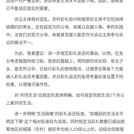
其财产已严重受损，进而导致生活水平急剧下降。因此，该标准
已不能适应现实的需要。
诉讼主体相对混乱。农村彩礼给付和接受的主体不仅包括缔
结婚约的男女，还包括双方的父母、亲属以及媒人等。审判实践
中，法官们对双方父母、亲属甚至媒人能否作为诉讼主体参与诉
讼的做法不一。
为此，笔者建议：进一步规范彩礼返还的事由、比例。在充
分考虑我国传统习俗、现状的基础上，将同居时间长短、有无子
女、是否怀过孕、已给付彩礼的使用情况、过错责任等各个方面
纳入彩礼返还考量因素，并对彩礼返还的各项考量标准设置不同
权重，以增强可操作性。
对“共同生活”应规定的具体明确，如可规定同居生活2个月以
上属共同生活。
进一步明晰“生活困难”的彩礼返还标准。“较婚前的生活水平
明显下降”这个相对标准较为适宜。同时规定当彩礼数额已超出统
筹地区的城镇（农村）居民年均收入10倍以上的，应结合同居情