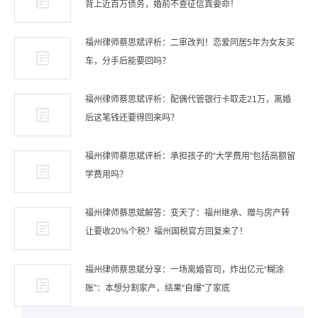
背上近百万债务，婚前不查征信真要命！
福州律师蔡思斌评析：二审改判！恋爱同居5年为女友买
车，分手后能要回吗？
福州律师蔡思斌评析：配偶代管银行卡取走21万，离婚
后这笔钱还要得回来吗？
福州律师蔡思斌评析：承担孩子的“大学费用”包括高额留
学费用吗？
福州律师蔡思斌解答：变天了：福州继承、赠与房产转
让要收20%个税？福州国税官方回复来了！
福州律师蔡思斌分享：一场离婚官司，炸出亿元“糊涂
账”：本想分割家产，结果“自爆”了家底