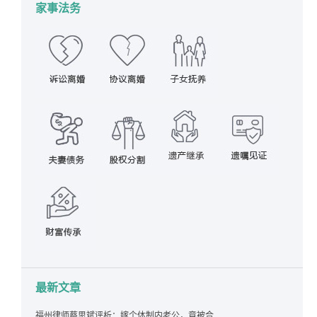
家事法务
最新文章
福州律师蔡思斌评析：嫁个体制内老公，竟被合伙设局背上近百万债务，婚前不查征信真要命！