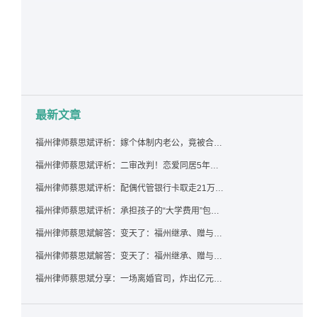
最新文章
福州律师蔡思斌评析：嫁个体制内老公，竟被合伙设局背上近百万债务，婚前不查征信真要命！
福州律师蔡思斌评析：二审改判！恋爱同居5年为女友买车，分手后能要回吗？
福州律师蔡思斌评析：配偶代管银行卡取走21万，离婚后这笔钱还要得回来吗？
福州律师蔡思斌评析：承担孩子的“大学费用”包括高额留学费用吗？
福州律师蔡思斌解答：变天了：福州继承、赠与房产转让要收20%个税？福州国税官方回复来了！
福州律师蔡思斌解答：变天了：福州继承、赠与房产转让要收20%个税？福州国税官方回答来了！
福州律师蔡思斌分享：一场离婚官司，炸出亿元“糊涂账”：本想分割家产，结果“自爆”了家底