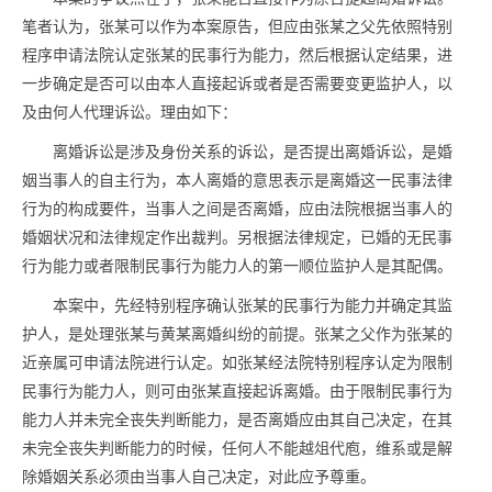
笔者认为，张某可以作为本案原告，但应由张某之父先依照特别
程序申请法院认定张某的民事行为能力，然后根据认定结果，进
一步确定是否可以由本人直接起诉或者是否需要变更监护人，以
及由何人代理诉讼。理由如下：
离婚诉讼是涉及身份关系的诉讼，是否提出离婚诉讼，是婚
姻当事人的自主行为，本人离婚的意思表示是离婚这一民事法律
行为的构成要件，当事人之间是否离婚，应由法院根据当事人的
婚姻状况和法律规定作出裁判。另根据法律规定，已婚的无民事
行为能力或者限制民事行为能力人的第一顺位监护人是其配偶。
本案中，先经特别程序确认张某的民事行为能力并确定其监
护人，是处理张某与黄某离婚纠纷的前提。张某之父作为张某的
近亲属可申请法院进行认定。如张某经法院特别程序认定为限制
民事行为能力人，则可由张某直接起诉离婚。由于限制民事行为
能力人并未完全丧失判断能力，是否离婚应由其自己决定，在其
未完全丧失判断能力的时候，任何人不能越俎代庖，维系或是解
除婚姻关系必须由当事人自己决定，对此应予尊重。