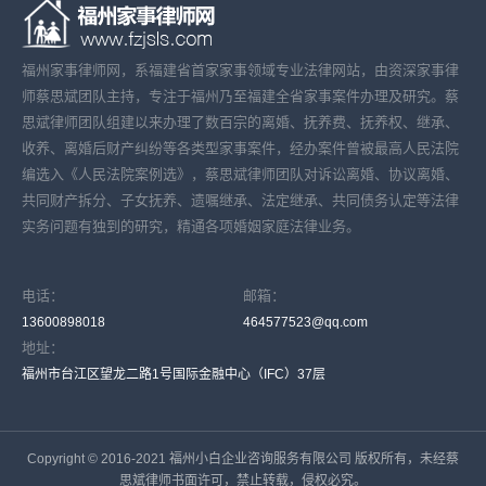
福州家事律师网，系福建省首家家事领域专业法律网站，由资深家事律
师蔡思斌团队主持，专注于福州乃至福建全省家事案件办理及研究。蔡
思斌律师团队组建以来办理了数百宗的离婚、抚养费、抚养权、继承、
收养、离婚后财产纠纷等各类型家事案件，经办案件曾被最高人民法院
编选入《人民法院案例选》，蔡思斌律师团队对诉讼离婚、协议离婚、
共同财产拆分、子女抚养、遗嘱继承、法定继承、共同债务认定等法律
实务问题有独到的研究，精通各项婚姻家庭法律业务。
电话：
邮箱：
13600898018
464577523@qq.com
地址：
福州市台江区望龙二路1号国际金融中心（IFC）37层
Copyright © 2016-2021 福州小白企业咨询服务有限公司 版权所有，未经蔡
思斌律师书面许可，禁止转载，侵权必究。