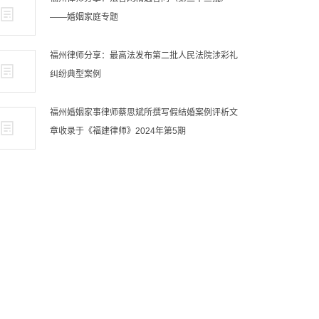
——婚姻家庭专题
福州律师分享：最高法发布第二批人民法院涉彩礼
纠纷典型案例
福州婚姻家事律师蔡思斌所撰写假结婚案例评析文
章收录于《福建律师》2024年第5期