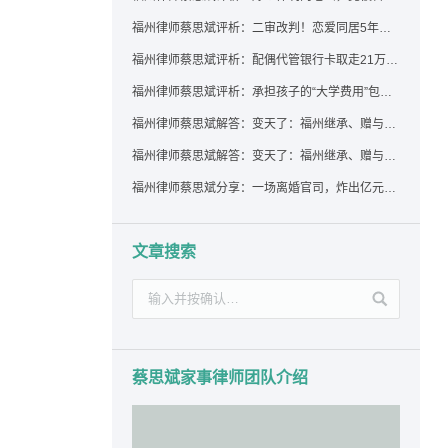
福州律师蔡思斌评析：二审改判！恋爱同居5年为女友买车，分手后能要回吗？
福州律师蔡思斌评析：配偶代管银行卡取走21万，离婚后这笔钱还要得回来吗？
福州律师蔡思斌评析：承担孩子的“大学费用”包括高额留学费用吗？
福州律师蔡思斌解答：变天了：福州继承、赠与房产转让要收20%个税？福州国税官方回复来了！
福州律师蔡思斌解答：变天了：福州继承、赠与房产转让要收20%个税？福州国税官方回答来了！
福州律师蔡思斌分享：一场离婚官司，炸出亿元“糊涂账”：本想分割家产，结果“自爆”了家底
文章搜索
蔡思斌家事律师团队介绍