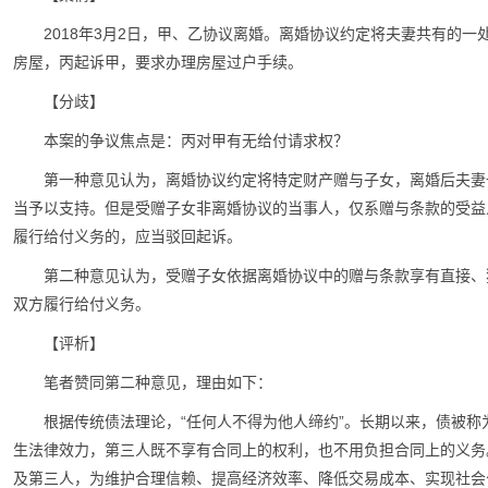
2018年3月2日，甲、乙协议离婚。离婚协议约定将夫妻共有的
房屋，丙起诉甲，要求办理房屋过户手续。
【分歧】
本案的争议焦点是：丙对甲有无给付请求权？
第一种意见认为，离婚协议约定将特定财产赠与子女，离婚后夫妻
当予以支持。但是受赠子女非离婚协议的当事人，仅系赠与条款的受益
履行给付义务的，应当驳回起诉。
第二种意见认为，受赠子女依据离婚协议中的赠与条款享有直接、
双方履行给付义务。
【评析】
笔者赞同第二种意见，理由如下：
根据传统债法理论，“任何人不得为他人缔约”。长期以来，债被称
生法律效力，第三人既不享有合同上的权利，也不用负担合同上的义务
及第三人，为维护合理信赖、提高经济效率、降低交易成本、实现社会