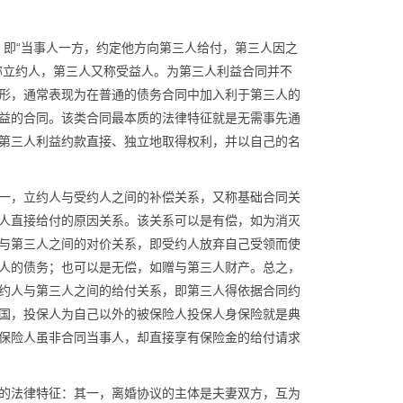
”，即“当事人一方，约定他方向第三人给付，第三人因之
称立约人，第三人又称受益人。为第三人利益合同并不
形，通常表现为在普通的债务合同中加入利于第三人的
益的合同。该类合同最本质的法律特征就是无需事先通
第三人利益约款直接、独立地取得权利，并以自己的名
一，立约人与受约人之间的补偿关系，又称基础合同关
人直接给付的原因关系。该关系可以是有偿，如为消灭
与第三人之间的对价关系，即受约人放弃自己受领而使
人的债务；也可以是无偿，如赠与第三人财产。总之，
约人与第三人之间的给付关系，即第三人得依据合同约
国，投保人为自己以外的被保险人投保人身保险就是典
保险人虽非合同当事人，却直接享有保险金的给付请求
的法律特征：其一，离婚协议的主体是夫妻双方，互为