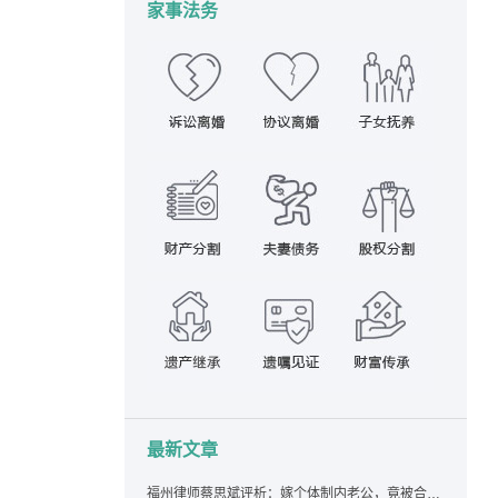
家事法务
最新文章
福州律师蔡思斌评析：嫁个体制内老公，竟被合伙设局背上近百万债务，婚前不查征信真要命！