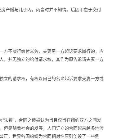
一处房产赠与儿子丙，丙当时并不知情。后因甲怠于交付
一方不履行给付义务，夫妻另一方起诉要求履行的，应
人，并无独立的给付请求权，其作为原告诉请夫妻一方
独立的请求权，有权以自己的名义起诉要求夫妻一方或
为“法锁”，合同之债被认为当且仅当在缔约双方之间发
。但是随着社会的发展，人们订立的合同越来越多地涉
公正，世界各国纷纷为合同相对性原则创设了一些例