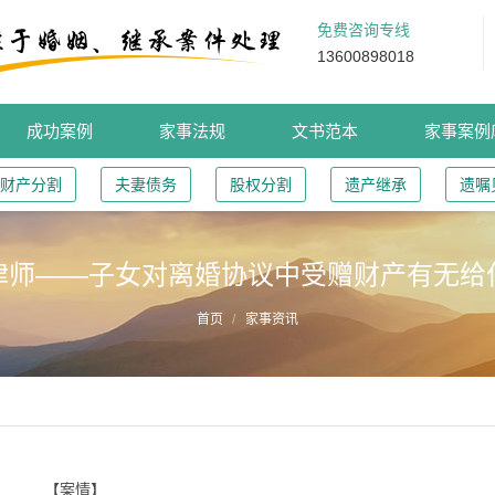
免费咨询专线
13600898018
成功案例
家事法规
文书范本
家事案例
财产分割
夫妻债务
股权分割
遗产继承
遗嘱
律师——子女对离婚协议中受赠财产有无给
首页
家事资讯
【案情】