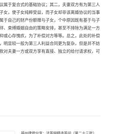
议属于复合式的基础协议；其二，夫妻双方有为第三人
子女，使子女纯粹受益，而子女却非该离婚协议的当事
属于自己的财产份额赠与子女，个中原因既有基于与子
绊、束缚婚姻自由的策略安排，甚至不排除为满足一方
抑或心存愧疚，为了补偿对方等等。总之，此处的补偿
，明显较一般为第三人利益合同更为复杂，但是并不妨
款对夫妻一方或双方享有直接、独立的给付请求权，可
福州律师分享：法答网精选答问（第二十三批）