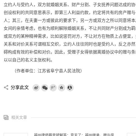
立约人与受约人，双方就婚姻关系、财产分割、子女抚养问题达成的协
创设权利的共同意思表示，即第三人利益约款，约定将共有的房产赠与
人；其三，在夫妻一方或彼此的要求下，另一方或双方之所以同意将本
女间的亲情考虑，也有为顺利解除婚姻关系，不让共同财产分割成为羁
或双方的某种精神需求，比如说惩罚对方，不让对方在物质上占便宜，
关系和对价关系可谓相互交织，立约人往往同时也是受约人，反之亦然
碍构成有效的补偿和对价。因此，受赠子女得依据离婚协议中的赠与条
以以自己的名义主张权利。
（作者单位：江苏省阜宁县人民法院）
分享此文
相关文章
福州律师蔡思斌解答：变天了：福州继承、赠与房