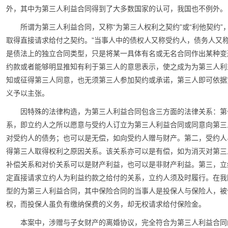
外，其中为第三人利益合同得到了大多数国家的认可，我国也不例外。
所谓为第三人利益合同，又称“为第三人权利之契约”或“利他契约
取得直接请求给付之契约。”当事人中的债权人又称受约人，债务人又
是债法上的独立合同类型，只是将某一具体有名或无名合同作出某种变
约款或者能够明显推知有利于第三人的意思表示，使之成为为第三人利
知或征得第三人同意，也无须第三人参加契约或承诺，第三人即可依据
义予以主张。
因特殊的法律构造，为第三人利益合同包含三方面的法律关系：第
系，即立约人之所以愿意与受约人订立为第三人利益合同或同意向第三
对受约人的债务；也可以是无偿，如向受约人赠与财产。第二，受约人
得第三人取得权利之原因关系。该关系亦可以是有偿，如为消灭对第三
补偿关系和对价关系可以是财产利益，也可以是非财产利益。第三，立
定直接请求立约人为利益约款之给付的关系，立约人须及时履行。在我
型的为第三人利益合同，其中保险合同的当事人是投保人与保险人，被
权，而投保人虽负有缴纳保费的义务，却无权请求给付保险金。
本案中，涉赠与子女财产的离婚协议，完全符合为第三人利益合同