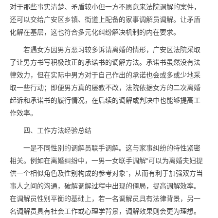
对于那些事实清楚、矛盾较小但一方不愿意来法院调解的案件，
还可以交给广安区乡镇、街道上配备的家事调解员调解。让矛盾
化解在基层，这也符合多元化纠纷解决机制的内在要求。
若遇女方因男方恶习较多诉请离婚的情形，广安区法院采取
了让男方书写积极改正的承诺书的调解方法。承诺书虽然没有法
律效力，但在实际中男方对于自己作出的承诺也会或多或少地采
取一些行动；即便男方真的屡教不改，法院依据女方的二次离婚
起诉和承诺书的履行情况，在后续的调解或判决中也能够提高工
作效率。
四、工作方法经验总结
一是不同性别的调解员联手调解。这与家事纠纷的特性紧密
相关。例如在离婚纠纷中，一男一女联手调解“可以为离婚夫妇提
供一个相似角色及性别构成的参考对象”，从而有利于加强双方当
事人之间的沟通，破解调解过程中出现的僵局，提高调解效率。
在调解员性别平衡的基础上，若一名调解员具有法律背景，另一
名调解员具有社会工作或心理学背景，调解效果则会更为理想。