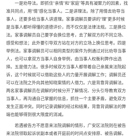
一是劝导法。即抓住“亲情”和“家庭”等具有凝聚力的因素，找
准共同点，用“情”感化当事人。二是讲理法。除了用情去劝导当
事人，还要多给当事人讲道理。家事调解员要讲的“理”更多时候
是当事人都听得懂的道德评价，而不仅仅是法律法规。三是换位
法。家事调解员自己要学会换位思考，去了解双方的不同立场、
感受和想法；此外要引导双方站在对方的立场上换位思考。四是
举例法。家事调解员可以相同类型的案件为例通过对比劝导当事
人，也可以拿双方当事人自身举例，由当事人权衡利弊作出选
择。五是借力法。很多时候双方当事人都带着自己亲属来法院起
诉，这个时候就可以借助这些人的力量开展调解工作；调解员还
可以在法院之外向其他知晓案情的人借力。六是背靠背调解法。
两名家事调解员在调解的时候分开了解情况、分头引导教育双方
当事人，再沟通自己掌握的信息，抓住一个主要矛盾，避免双方
发生正面冲突。同时记录调解的经过和结果，背靠背调解法的弊
端也能够得到很大限度的消减。
若遇被告方不愿意来法院调解的情形，广安区法院则在被告
来法院领取起诉状副本或者开庭前的时间点安排原、被告调解。