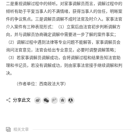
二是重视调解过程中的倾听。对家事调解员而言，调解过程中的
倾听有助于平复当事人的不满情绪，获得当事人的信任，明晰案
件的争议焦点。三是调解员调解不成时法官及时介入。家事法官
介入案件有三种表现形式：（1）立案后由法官初步判断调解方
向，并与调解员协商确定调解中需要进一步了解的案件事实；
（2）调解过程中遇到法律等专业问题不能解答，家事调解员会
询问法官意见，法官会给出专业意见，必要时调整调解策略；
（3）若家事调解员调解成功，会将调解过程和结果告知法官助
理和书记员，若没有调解成功，则由家事法官接手继续调解和判
决。
（作者单位：西南政法大学）
分享此文
相关文章