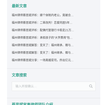
最新文章
福州律师蔡思斌评析：嫁个体制内老公，竟被合伙设局背上近百万债务，婚前不查征信真要命！
福州律师蔡思斌评析：二审改判！恋爱同居5年为女友买车，分手后能要回吗？
福州律师蔡思斌评析：配偶代管银行卡取走21万，离婚后这笔钱还要得回来吗？
福州律师蔡思斌评析：承担孩子的“大学费用”包括高额留学费用吗？
福州律师蔡思斌解答：变天了：福州继承、赠与房产转让要收20%个税？福州国税官方回复来了！
福州律师蔡思斌解答：变天了：福州继承、赠与房产转让要收20%个税？福州国税官方回答来了！
福州律师蔡思斌分享：一场离婚官司，炸出亿元“糊涂账”：本想分割家产，结果“自爆”了家底
文章搜索
蔡思斌家事律师团队介绍