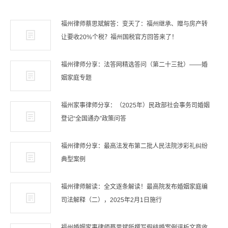
福州律师蔡思斌解答：变天了：福州继承、赠与房产转
让要收20%个税？福州国税官方回答来了！
福州律师分享：法答网精选答问（第二十三批）——婚
姻家庭专题
福州家事律师分享：（2025年）民政部社会事务司婚姻
登记“全国通办”政策问答
福州律师分享：最高法发布第二批人民法院涉彩礼纠纷
典型案例
福州律师解读：全文逐条解读！最高院发布婚姻家庭编
司法解释（二），2025年2月1日施行
福州婚姻家事律师蔡思斌所撰写假结婚案例评析文章收