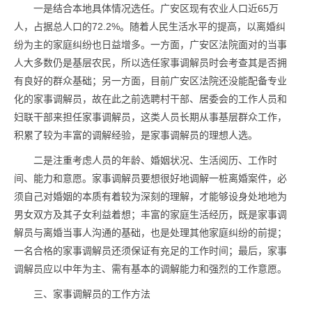
一是结合本地具体情况选任。广安区现有农业人口近65万
人，占据总人口的72.2%。随着人民生活水平的提高，以离婚纠
纷为主的家庭纠纷也日益增多。一方面，广安区法院面对的当事
人大多数仍是基层农民，所以选任家事调解员时会考查其是否拥
有良好的群众基础；另一方面，目前广安区法院还没能配备专业
化的家事调解员，故在此之前选聘村干部、居委会的工作人员和
妇联干部来担任家事调解员，这类人员长期从事基层群众工作，
积累了较为丰富的调解经验，是家事调解员的理想人选。
二是注重考虑人员的年龄、婚姻状况、生活阅历、工作时
间、能力和意愿。家事调解员要想很好地调解一桩离婚案件，必
须自己对婚姻的本质有着较为深刻的理解，才能够设身处地地为
男女双方及其子女利益着想；丰富的家庭生活经历，既是家事调
解员与离婚当事人沟通的基础，也是处理其他家庭纠纷的前提；
一名合格的家事调解员还须保证有充足的工作时间；最后，家事
调解员应以中年为主、需有基本的调解能力和强烈的工作意愿。
三、家事调解员的工作方法