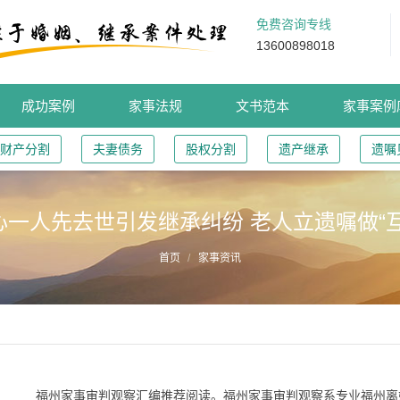
免费咨询专线
13600898018
成功案例
家事法规
文书范本
家事案例
财产分割
夫妻债务
股权分割
遗产继承
遗嘱
心一人先去世引发继承纠纷 老人立遗嘱做“互
首页
家事资讯
福州家事审判观察汇编推荐阅读。福州家事审判观察系专业福州离