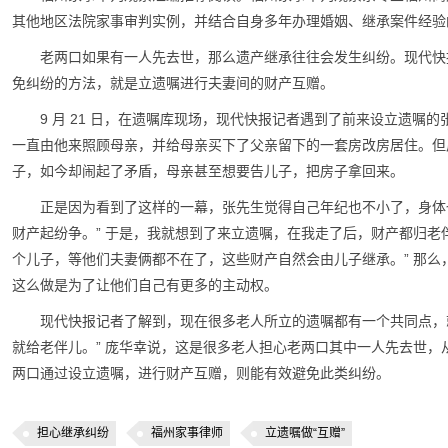
其他地区法院家事审判实例，并结合自身多年办理婚姻、继承案件经验
老两口如果有一人先去世，那么遗产继承往往会发生纠纷。现代快
免纠纷的方法，就是立遗嘱进行夫妻间的财产互赠。
9 月 21 日，在遗嘱库现场，现代快报记者遇到了前来设立遗嘱
一直由他来照顾母亲，并给母亲买下了父亲留下的一套房改房居住。但
子，如今却闹起了矛盾，母亲甚至想要告儿子，把房子拿回来。
正是因为看到了这样的一幕，张先生觉得自己年纪也不小了，身体
财产起纷争。” 于是，我就想到了来立遗嘱，在我走了后，财产都归老
个儿子，等他们夫妻俩都不在了，这些财产自然会由儿子继承。” 那么
这么做是为了让他们自己有更多的主动权。
现代快报记者了解到，现在很多老人所立的遗嘱都有一个共同点，
就给老伴儿。” 庞华幸说，这是很多老人担心老两口其中一人先去世
两口通过设立遗嘱，进行财产互赠，则能有效避免此类纠纷。
担心继承纠纷
福州家事律师
立遗嘱做“互赠”