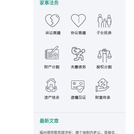
家事法务
最新文章
福州律师蔡思斌评析：嫁个体制内老公，竟被合伙设局背上近百万债务，婚前不查征信真要命！