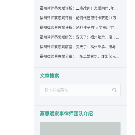
福州律师蔡思斌评析：二审改判！恋爱同居5年为女友买车，分手后能要回吗？
福州律师蔡思斌评析：配偶代管银行卡取走21万，离婚后这笔钱还要得回来吗？
福州律师蔡思斌评析：承担孩子的“大学费用”包括高额留学费用吗？
福州律师蔡思斌解答：变天了：福州继承、赠与房产转让要收20%个税？福州国税官方回复来了！
福州律师蔡思斌解答：变天了：福州继承、赠与房产转让要收20%个税？福州国税官方回答来了！
福州律师蔡思斌分享：一场离婚官司，炸出亿元“糊涂账”：本想分割家产，结果“自爆”了家底
文章搜索
蔡思斌家事律师团队介绍