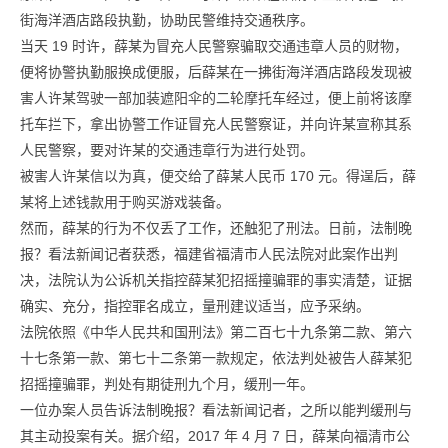
街海洋酒店路段执勤，协助民警维持交通秩序。
当天 19 时许，薛某为冒充人民警察骗取交通违章人员的财物，
便将协警执勤服换成便服，后薛某在一拂街海洋酒店路段发现被
害人许某驾驶一部加装遮阳伞的二轮摩托车经过，便上前将该摩
托车拦下，拿出协警工作证冒充人民警察证，并向许某宣称其系
人民警察，要对许某的交通违章行为进行处罚。
被害人许某信以为真，便交给了薛某人民币 170 元。得逞后，薛
某将上述钱款用于购买游戏装备。
然而，薛某的行为不仅丢了工作，还触犯了刑法。日前，法制晚
报？看法新闻记者获悉，福建省福清市人民法院对此案作出判
决，法院认为公诉机关指控薛某犯招摇撞骗罪的事实清楚，证据
确实、充分，指控罪名成立，量刑建议适当，应予采纳。
法院依照《中华人民共和国刑法》第二百七十九条第二款、第六
十七条第一款、第七十二条第一款规定，依法判处被告人薛某犯
招摇撞骗罪，判处有期徒刑九个月，缓刑一年。
一位办案人员告诉法制晚报？看法新闻记者，之所以能判缓刑与
其主动投案有关。据介绍，2017 年 4 月 7 日，薛某向福清市公