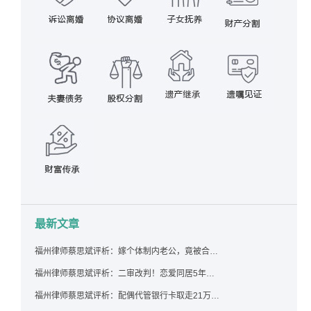
最新文章
福州律师蔡思斌评析：嫁个体制内老公，竟被合伙设局背上近百万债务，婚前不查征信真要命！
福州律师蔡思斌评析：二审改判！恋爱同居5年为女友买车，分手后能要回吗？
福州律师蔡思斌评析：配偶代管银行卡取走21万，离婚后这笔钱还要得回来吗？