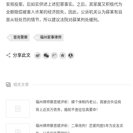
安局投案，后如实供述上述犯罪事实。之后，其家属又积极代为
全额赔偿被害人许某的经济损失，因此，公诉机关认为薛某有自
首从轻处罚的情节，所以建议法院对薛某判处缓刑。
冒充警察
福州家事律师
分享此文
相关文章
福州律师蔡思斌评析：嫁个体制内老公，竟被合伙设局
背上近百万债务，婚前不查征信真要命！
福州律师蔡思斌评析：二审改判！恋爱同居5年为女友买