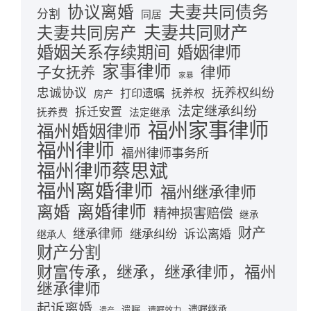
夫妻共同债务
协议离婚
分割
同居
夫妻共同财产
夫妻共同房产
婚姻关系存续期间
婚姻律师
家事律师
律师
子女抚养
家暴
忠诚协议
抚养权纠纷
打印遗嘱
抚养权
房产
法定继承纠纷
拆迁安置
抚养费
法定继承
福州家事律师
福州婚姻律师
福州律师
福州律师事务所
福州律师蔡思斌
福州离婚律师
福州继承律师
离婚律师
离婚
精神损害赔偿
继承
财产
继承律师
继承纠纷
诉讼离婚
继承人
财产分割
财富传承，继承，继承律师，福州
继承律师
起诉离婚
遗嘱继承
遗嘱
遗嘱效力
遗产