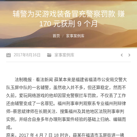
辅警为买游戏装备冒充警察罚款 赚
170 元获刑 9 个月
您的位置：
首页
家事案例库
2017年8月16日
家事案例库
法制晚报 · 看法新闻 薛某本来是福建省福清市公安局交警大
队玉屏中队的一名辅警，虽然收入并不多，但还算稳定，然而不
久前，爱玩网络游戏的他却因冒充警察拦车罚款，不仅丢了工作
还由辅警变成了一名罪犯。福州刑事审判观察系专业福州刑辩律
师–蔡思斌律师在长期关注、搜集福州及其他地区法院刑事审判
实例，并结合自身多年办理刑事案件经验的基础上归纳、编辑而
成。
原来，2017 年 4 月 7 日 18 时许，薛某在福清市玉屏街道一拂